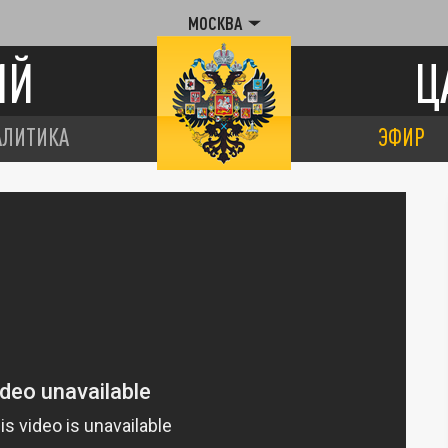
МОСКВА
ИЙ
Ц
АЛИТИКА
ЭФИР