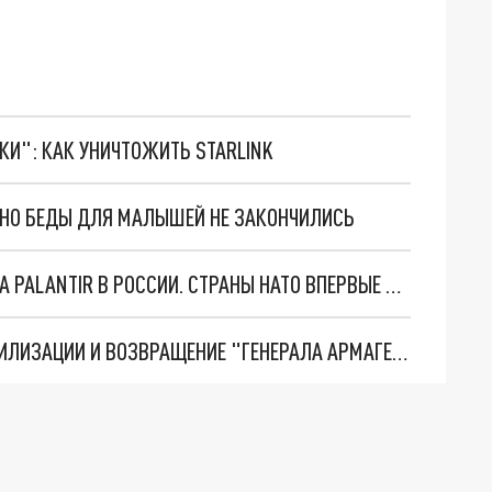
ТКИ": КАК УНИЧТОЖИТЬ STARLINK
. НО БЕДЫ ДЛЯ МАЛЫШЕЙ НЕ ЗАКОНЧИЛИСЬ
"ОЧЕНЬ ПЛОХИЕ НОВОСТИ": БОЛЬШАЯ ОШИБКА PALANTIR В РОССИИ. СТРАНЫ НАТО ВПЕРВЫЕ ЗА СВО ОСТАНОВИЛИ ПОСТАВКИ ОРУЖИЯ. ВСУ ТЕРЯЮТ ПРИГРАНИЧЬЕ?
ТРИ ГЛАВНЫХ ИНСАЙДА ОБ СВО. ОТМЕНА МОБИЛИЗАЦИИ И ВОЗВРАЩЕНИЕ "ГЕНЕРАЛА АРМАГЕДДОНА"? ОТЛИЧНЫЕ НОВОСТИ, КОТОРЫЕ ЖДАЛИ ВСЕ