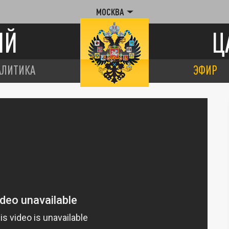
МОСКВА
ИЙ
Ц
АЛИТИКА
ЭФИР