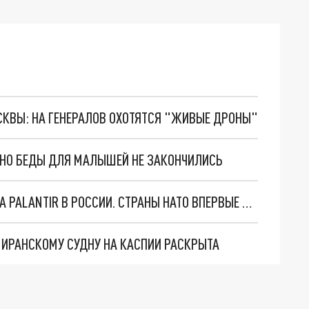
ОСКВЫ: НА ГЕНЕРАЛОВ ОХОТЯТСЯ "ЖИВЫЕ ДРОНЫ"
. НО БЕДЫ ДЛЯ МАЛЫШЕЙ НЕ ЗАКОНЧИЛИСЬ
"ОЧЕНЬ ПЛОХИЕ НОВОСТИ": БОЛЬШАЯ ОШИБКА PALANTIR В РОССИИ. СТРАНЫ НАТО ВПЕРВЫЕ ЗА СВО ОСТАНОВИЛИ ПОСТАВКИ ОРУЖИЯ. ВСУ ТЕРЯЮТ ПРИГРАНИЧЬЕ?
О ИРАНСКОМУ СУДНУ НА КАСПИИ РАСКРЫТА