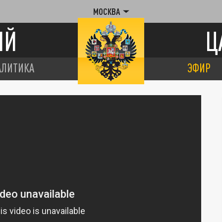
МОСКВА
ИЙ
Ц
АЛИТИКА
ЭФИР