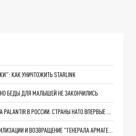
ТКИ": КАК УНИЧТОЖИТЬ STARLINK
. НО БЕДЫ ДЛЯ МАЛЫШЕЙ НЕ ЗАКОНЧИЛИСЬ
"ОЧЕНЬ ПЛОХИЕ НОВОСТИ": БОЛЬШАЯ ОШИБКА PALANTIR В РОССИИ. СТРАНЫ НАТО ВПЕРВЫЕ ЗА СВО ОСТАНОВИЛИ ПОСТАВКИ ОРУЖИЯ. ВСУ ТЕРЯЮТ ПРИГРАНИЧЬЕ?
ТРИ ГЛАВНЫХ ИНСАЙДА ОБ СВО. ОТМЕНА МОБИЛИЗАЦИИ И ВОЗВРАЩЕНИЕ "ГЕНЕРАЛА АРМАГЕДДОНА"? ОТЛИЧНЫЕ НОВОСТИ, КОТОРЫЕ ЖДАЛИ ВСЕ