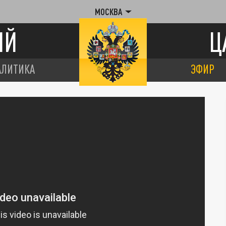
МОСКВА
ИЙ
Ц
АЛИТИКА
ЭФИР