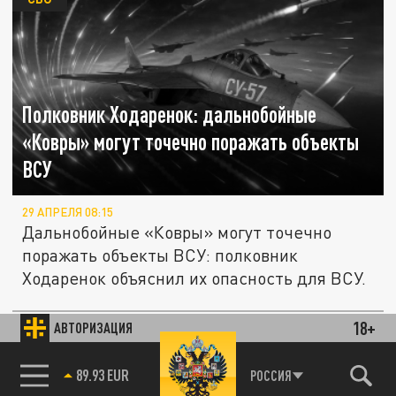
Полковник Ходаренок: дальнобойные
«Ковры» могут точечно поражать объекты
ВСУ
29 АПРЕЛЯ 08:15
Дальнобойные «Ковры» могут точечно
поражать объекты ВСУ: полковник
Ходаренок объяснил их опасность для ВСУ.
18+
АВТОРИЗАЦИЯ
К границе с Китаем полетели Су-57.
ПОЛИТИКА
Внезапная переброска сил: Открывается
89.93 EUR
РОССИЯ
новый фронт? Генерал Липовой не смолчал