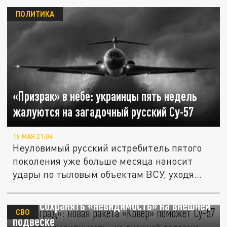
ПОЛИТИКА
«Призрак» в небе: украинцы пять недель
жалуются на загадочный русский Су-57
16 МАЯ 21:04
Неуловимый русский истребитель пятого
поколения уже больше месяца наносит
удары по тыловым объектам ВСУ, уходя...
«Царьград»: новая ракета «Ковер» поможет
Су-57 сохранять «невидимость» на внешней
СВО
подвеске