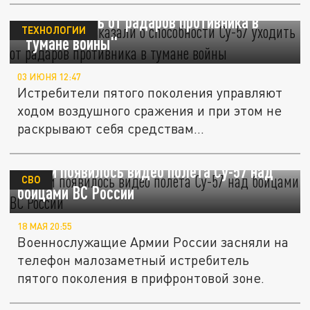
В "Ростехе" рассказали о способности
Су-57 уходить от радаров противника в
ТЕХНОЛОГИИ
"тумане войны"
03 ИЮНЯ 12:47
Истребители пятого поколения управляют
ходом воздушного сражения и при этом не
раскрывают себя средствам...
В сети появилось видео полёта Су-57 над
СВО
бойцами ВС России
18 МАЯ 20:55
Военнослужащие Армии России засняли на
телефон малозаметный истребитель
пятого поколения в прифронтовой зоне.