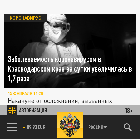
КОРОНАВИРУС
Заболеваемость коронавирусом в
Краснодарском крае за сутки увеличилась в
1,7 раза
15 ФЕВРАЛЯ 11:28
Накануне от осложнений, вызванных
коронавирусом, на Кубани скончался один
18+
АВТОРИЗАЦИЯ
человек.
85.64 BRENT
РОССИЯ
В Краснодарском крае за сутки