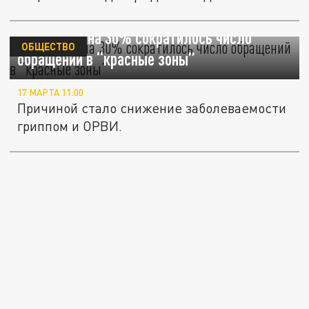
В Кузбассе на 30% сократилось число
ОБЩЕСТВО
обращений в “красные зоны”
17 МАРТА 11:00
Причиной стало снижение заболеваемости
гриппом и ОРВИ.