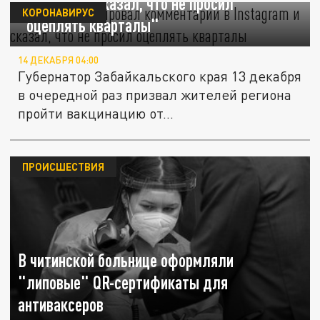
Instagram и сказал, что не просил
КОРОНАВИРУС
"оцеплять кварталы"
14 ДЕКАБРЯ 04:00
Губернатор Забайкальского края 13 декабря
в очередной раз призвал жителей региона
пройти вакцинацию от...
ПРОИСШЕСТВИЯ
В читинской больнице оформляли
"липовые" QR-сертификаты для
антиваксеров