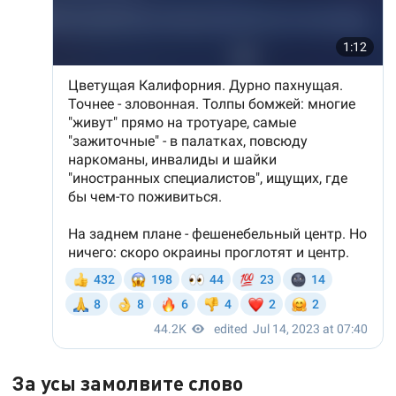
За усы замолвите слово