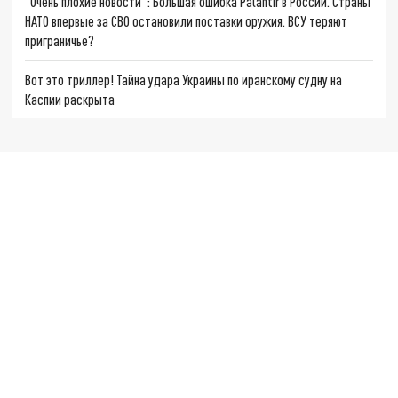
"Очень плохие новости": Большая ошибка Palantir в России. Страны
НАТО впервые за СВО остановили поставки оружия. ВСУ теряют
приграничье?
Вот это триллер! Тайна удара Украины по иранскому судну на
Каспии раскрыта