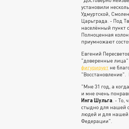
"Достоверно неизве
установили несколь
Удмуртской, Смолен
Царьграда. - Под 
населённый пункт с
Полноценная колони
приумножают состоя
Евгений Пересветов
"доверенные лица" 
фигурирует
не благ
"Восстановление". 
"Мне 31 год, а когд
и мне очень понрави
Инга Шульга
. - То
стыдно для нашей с
людей и для нашей
Федерации".