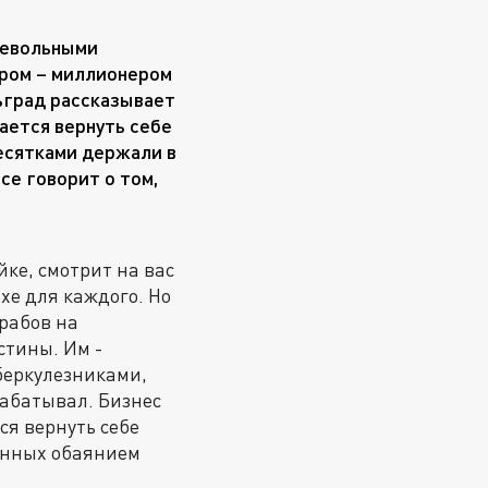
невольными
ором – миллионером
ьград рассказывает
ается вернуть себе
десятками держали в
все говорит о том,
ке, смотрит на вас
хе для каждого. Но
 рабов на
стины. Им -
беркулезниками,
рабатывал. Бизнес
ся вернуть себе
ванных обаянием