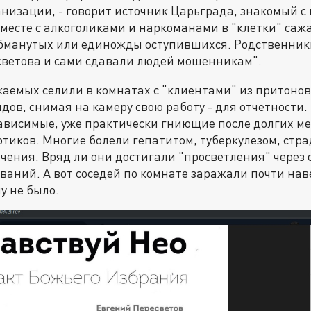
низации, - говорит источник Царьграда, знакомый 
 Вместе с алкоголиками и наркоманами в "клетки" са
обманутых или единожды оступившихся. Родственник
светова и сами сдавали людей мошенникам".
каемых селили в комнатах с "клиентами" из притонов
дов, снимая на камеру свою работу - для отчетности. 
ависимые, уже практически гниющие после долгих м
тиков. Многие болели гепатитом, туберкулезом, стра
ечения. Вряд ли они достигали "просветления" через
аний. А вот соседей по комнате заражали почти наве
у не было.