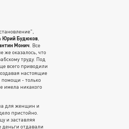
сстановление",
а
Юрий Будюков
,
антин Монич
. Все
 же оказалось, что
абскому труду. Под
аще всего приводили
 создавая настоящие
 помощи - только
не имела никакого
ма для женщин и
дело пристойно.
цу и заставляя
е деньги отдавали