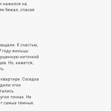
и нажился на
ле бежал, спасая
ращали. К счастью,
17 году жильцы
спущенную ниточкой
ев. Но, кажется,
ть.
 квартире. Соседка
одили этих
ытались
угих точках. Не
ет самые тёмные