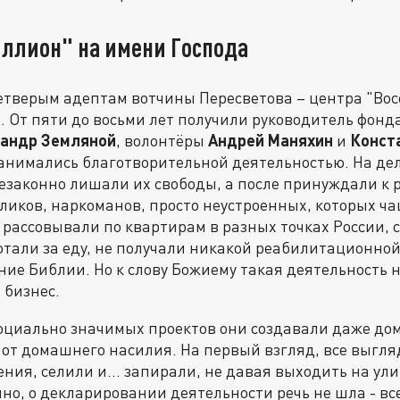
иллион" на имени Господа
четверым адептам вотчины Пересветова – центра "Во
 От пяти до восьми лет получили руководитель фонд
андр Земляной
, волонтёры
Андрей Маняхин
и
Конст
занимались благотворительной деятельностью. На деле
законно лишали их свободы, а после принуждали к р
ликов, наркоманов, просто неустроенных, которых ч
 рассовывали по квартирам в разных точках России,
тали за еду, не получали никакой реабилитационной
ние Библии. Но к слову Божиему такая деятельность 
 бизнес.
оциально значимых проектов они создавали даже до
от домашнего насилия. На первый взгляд, все выгля
ия, селили и… запирали, не давая выходить на ули
нно, о декларировании деятельности речь не шла - вс