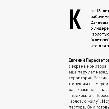
К
ак 18-ле
рабочими
Сандеем 
о лидере
"золотую
"клетках
что для 
Евгений Пересвето
с экрана монитора,
ещё пару лет назад
территории России.
живущим всемером 
рассказывал о спас
"прикрыли", Пересв
"золотую жилу". И 
пастора. Они готов