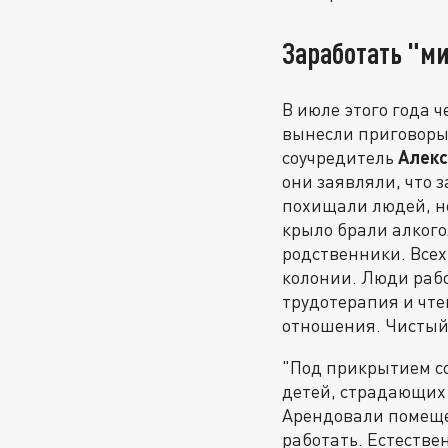
Заработать "м
В июле этого года 
вынесли приговоры.
соучредитель
Алекс
они заявляли, что 
похищали людей, не
крыло брали алкого
родственники. Всех
колонии. Люди рабо
трудотерапия и чте
отношения. Чистый
"Под прикрытием с
детей, страдающих 
Арендовали помещен
работать. Естестве