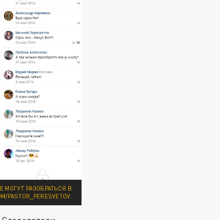
Е МОГУТ РАЗОБРАТЬСЯ В
OM/PASTOR_PERESVETOV.