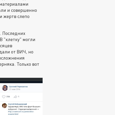
с материалами
жали и совершенно
и жертв слепо
. Последних
В "клетку" могли
есяцев
дали от ВИЧ, но
 осложнения
рняка. Только вот