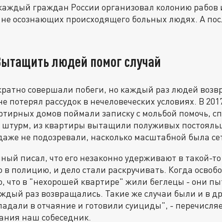
 каждый граждан России организовал колонию рабов 
 не осознающих происходящего больных людях. А пос
ытащить людей помог случай
кратно совершали побеги, но каждый раз людей возв
не потерял рассудок в нечеловеческих условиях. В 20
ртирных домов поймали записку с мольбой помочь, 
л штурм, из квартиры вытащили полуживых постояльц
даже не подозревали, насколько масштабной была се
ный писал, что его незаконно удерживают в такой-то
в полицию, и дело стали раскручивать. Когда освоб
о, что в "нехорошей квартире" жили беглецы - они п
аждый раз возвращались. Такие же случаи были и в др
адали в отчаяние и готовили суициды", - перечисля
ания наш собеседник.