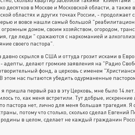
стно, сколько квартир заселили такими "клиентами"
ко десятков в Москве и Московской области, а также в
ской областях и других точках России, - продолжает 
Тверью и вовсе нашли самый большой "реабилитацион
 огромным домом, своим хозяйством, огородом, тран
я, где люди " сражаются с наркоманией и алкоголизм
ние своего пастора".
 давно скрылся в США и оттуда грозит исками в Европ
- адепты, делают громкие заявления на "Радио Свобо
отворительный фонд, а церковь с именем "Христианс
В этом нас пытаются убедить одурманенные пасторо
а я пришла первый раз в эту Церковь, мне было 14 лет
лось то, как меня встретили. Тут добрые, искренние 
, что пастора нет, лично для меня большая трагедия. Я 
траны, потому что столько, сколько сделал Евгений П
 родины в целом, сделает не каждый гражданин Рос