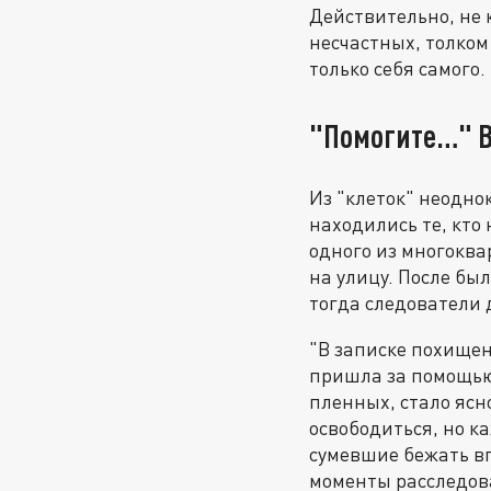
Действительно, не
несчастных, толком
только себя самого.
"Помогите…" В
Из "клеток" неодно
находились те, кто 
одного из многоква
на улицу. После бы
тогда следователи 
"В записке похищен
пришла за помощью 
пленных, стало ясн
освободиться, но к
сумевшие бежать вп
моменты расследов