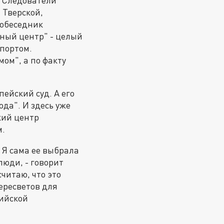
. Следователи
 Тверской,
собеседник
ный центр" - целый
спортом.
ом", а по факту
ейский суд. А его
да". И здесь уже
кий центр
м.
. Я сама ее выбрала
люди, - говорит
считаю, что это
ересветов для
сийской