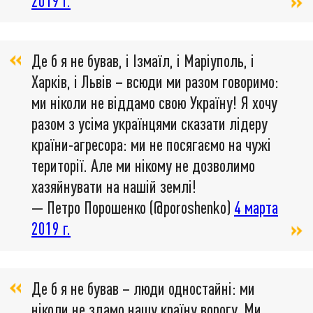
2019 г.
Де б я не бував, і Ізмаїл, і Маріуполь, і
Харків, і Львів – всюди ми разом говоримо:
ми ніколи не віддамо свою Україну! Я хочу
разом з усіма українцями сказати лідеру
країни-агресора: ми не посягаємо на чужі
території. Але ми нікому не дозволимо
хазяйнувати на нашій землі!
— Петро Порошенко (@poroshenko)
4 марта
2019 г.
Де б я не бував – люди одностайні: ми
ніколи не здамо нашу країну ворогу. Ми