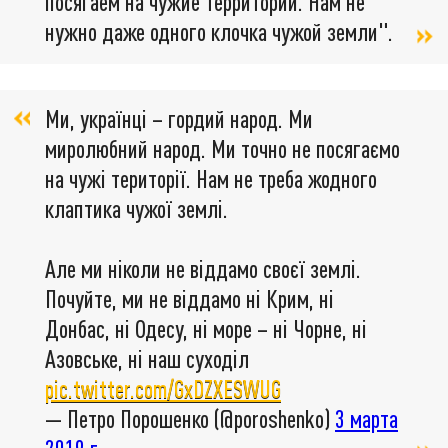
посягаем на чужие территории. Нам не
нужно даже одного клочка чужой земли".
Ми, українці – гордий народ. Ми
миролюбний народ. Ми точно не посягаємо
на чужі території. Нам не треба жодного
клаптика чужої землі.
Але ми ніколи не віддамо своєї землі.
Почуйте, ми не віддамо ні Крим, ні
Донбас, ні Одесу, ні море – ні Чорне, ні
Азовське, ні наш суходіл
pic.twitter.com/GxDZXESWUG
— Петро Порошенко (@poroshenko)
3 марта