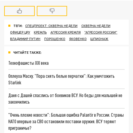
ТЕГИ:
СПЕЦПРОЕКТ: СКВЕРНА НЕДЕЛИ
СКВЕРНА НЕДЕЛИ
ОФИЦЕР ЦРУ
КРЕМЛЬ
АГРЕССИЯ КРЕМЛЯ
"АГРЕССИЯ РОССИИ"
ВЛАДИМИР ПУТИН
ПОРОШЕНКО
ЯКОВЕНКО
ШПИОНАЖ
ЧИТАЙТЕ ТАКЖЕ:
Технофашисты XXI века
Оплеуха Маску. "Пора снять белые перчатки": Как уничтожить
Starlink
Даня с Дашей спаслись от боевиков ВСУ. Но беды для малышей не
закончились
"Очень плохие новости": Большая ошибка Palantir в России. Страны
НАТО впервые за СВО остановили поставки оружия. ВСУ теряют
приграничье?