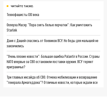
ЧИТАЙТЕ ТАКЖЕ:
Технофашисты XXI века
Оплеуха Маску. "Пора снять белые перчатки": Как уничтожить
Starlink
Даня с Дашей спаслись от боевиков ВСУ. Но беды для малышей не
закончились
"Очень плохие новости": Большая ошибка Palantir в России. Страны
НАТО впервые за СВО остановили поставки оружия. ВСУ теряют
приграничье?
Три главных инсайда об СВО. Отмена мобилизации и возвращение
"генерала Армагеддона"? Отличные новости, которые ждали все