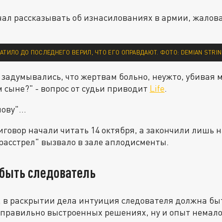
чал рассказывать об изнасилованиях в армии, жалов
КАТИЛО ДО ПОСЛЕДНЕГО ВЕРИЛ, ЧТО ЕГО ОПРАВДАЮТ. ФОТО: DEMIAN STR
 задумывались, что жертвам больно, неужто, убивая м
м сыне?" - вопрос от судьи приводит
Life
.
ову"...
овор начали читать 14 октября, а закончили лишь 
"расстрел" вызвало в зале аплодисменты.
быть следователь
, в раскрытии дела интуиция следователя должна бы
 правильно выстроенных решениях, ну и опыт немало