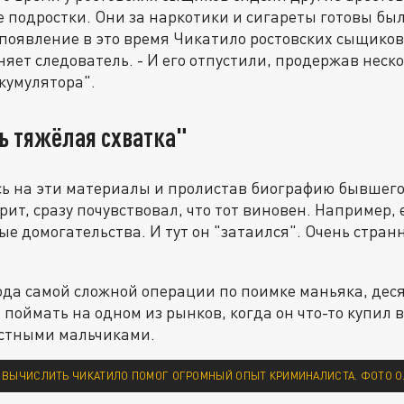
 подростки. Они за наркотики и сигареты готовы были
о появление в это время Чикатило ростовских сыщиков
няет следователь. - И его отпустили, продержав неск
кумулятора".
ь тяжёлая схватка"
ь на эти материалы и пролистав биографию бывшего 
ит, сразу почувствовал, что тот виновен. Например, 
ые домогательства. И тут он "затаился". Очень странн
года самой сложной операции по поимке маньяка, деся
 поймать на одном из рынков, когда он что-то купил 
естными мальчиками.
ВЫЧИСЛИТЬ ЧИКАТИЛО ПОМОГ ОГРОМНЫЙ ОПЫТ КРИМИНАЛИСТА. ФОТО ОЛ