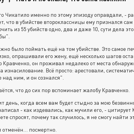
то Чикатило именно по этому эпизоду оправдали, - р
ет, что в убийстве второклассницы ему признался сам
чить из 55 убийств одно, два и даже 10, сути дела это
бы".
ожно было поймать ещё на том убийстве. Это самое пе
зко, опрашивали его жену, ещё несколько шагов остав
 Кравченко, он проживал недалеко от места обнаруж
за изнасилование. Всё просто: арестовали, системати
 над ним, и он сознался".
ётся, что до сих пор вспоминает жалобу Кравченко.
ит день, когда всем вам будет стыдно за мою безвин
написал - как издевались, как мучили его, - цитирует
ете спросят, почему так случилось, я не смогу найти 
л отменён… посмертно.