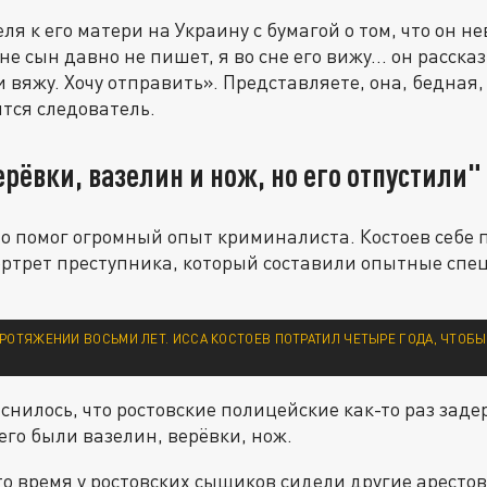
ля к его матери на Украину с бумагой о том, что он н
не сын давно не пишет, я во сне его вижу... он расска
и вяжу. Хочу отправить». Представляете, она, бедная,
ится следователь.
ерёвки, вазелин и нож, но его отпустили"
о помог огромный опыт криминалиста. Костоев себе 
ортрет преступника, который составили опытные спе
РОТЯЖЕНИИ ВОСЬМИ ЛЕТ. ИССА КОСТОЕВ ПОТРАТИЛ ЧЕТЫРЕ ГОДА, ЧТОБЫ
яснилось, что ростовские полицейские как-то раз зад
него были вазелин, верёвки, нож.
 это время у ростовских сыщиков сидели другие арест