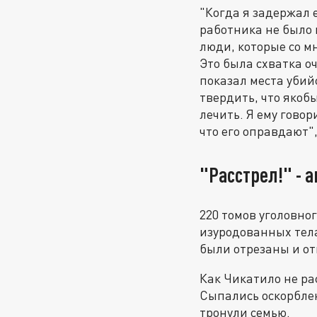
"Когда я задержал е
работника не было к
люди, которые со м
Это была схватка оч
показал места убий
твердить, что якоб
лечить. Я ему говор
что его оправдают",
"Расстрел!" -
220 томов уголовно
изуродованных тел
были отрезаны и от
Как Чикатило не ра
Сыпались оскорблен
тронули семью.