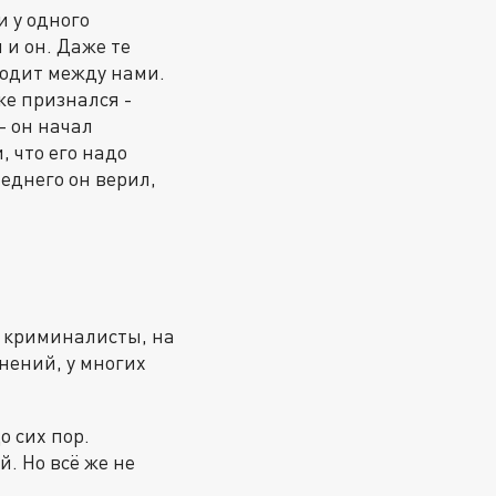
и у одного
 и он. Даже те
ходит между нами.
же признался -
- он начал
 что его надо
леднего он верил,
и криминалисты, на
нений, у многих
о сих пор.
. Но всё же не