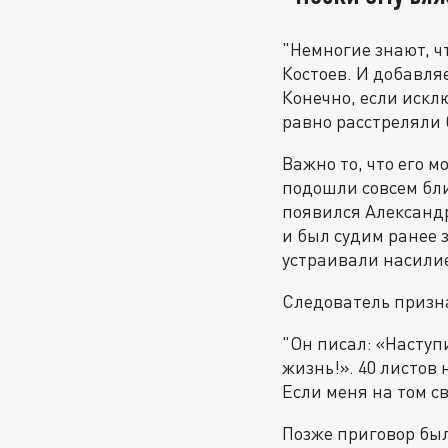
"Немногие знают, ч
Костоев. И добавля
Конечно, если исклю
равно расстреляли 
Важно то, что его м
подошли совсем бли
появился Александр
и был судим ранее 
устраивали насилие
Следователь призна
"Он писал: «Наступ
жизнь!». 40 листов 
Если меня на том св
Позже приговор бы