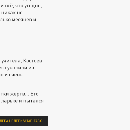
 всё, что угодно,
 никак не
олько месяцев и
учителя, Костоев
его уволили из
о и очень
тки жертв... Его
в ларьке и пытался
ЕГА НЕДЕРИ/ИТАР-ТАСС