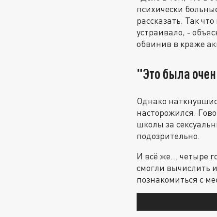
психически больные
рассказать. Так чт
устраивало, - объяс
обвинив в краже ак
"Это была очен
Однако наткнувшис
насторожился. Говор
школы за сексуальн
подозрительно.
И всё же... четыре 
смогли вычислить и
познакомиться с м