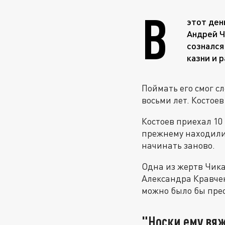
В
этот ден
Андрей Ч
сознался
казни и 
Поймать его смог с
восьми лет. Костое
Костоев приехал 10 
прежнему находили 
начинать заново.
Одна из жертв Чика
Александра Кравчен
можно было бы прес
"Носки ему вяж