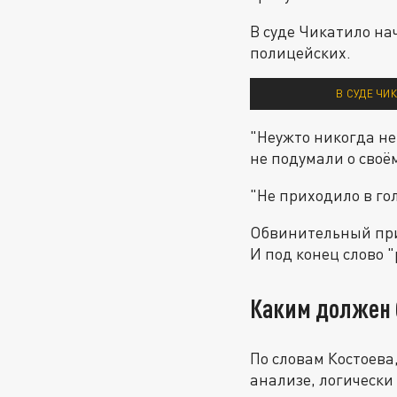
В суде Чикатило на
полицейских.
В СУДЕ ЧИ
"Неужто никогда не
не подумали о своё
"Не приходило в гол
Обвинительный приг
И под конец слово 
Каким должен 
По словам Костоева
анализе, логически