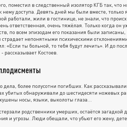
го, поместил в следственный изолятор КГБ так, что н
 нему доступа. Девять дней мы были вместе, только я
ной работали, жили в гостинице, не знали, что проис
ень ответственная, очень тяжёлая. Только когда он у
ств, по всем эпизодам его показания были записаны, 
ы страдает непонятными психическими отклонениями,
ил: «Если ты больной, то тебя будут лечить». И до пос
 - рассказывает Костоев.
 аплодисменты
го дела, более полусотни погибших. Как рассказывал
ах убитых обнаруживали до шестидесяти ножевых ра
кушены носы, языки, выколоты глаза...
стерзали родственники умерших, остаётся загадкой д
ия и угрозы. Люди обещали, что убьют его жену, детей