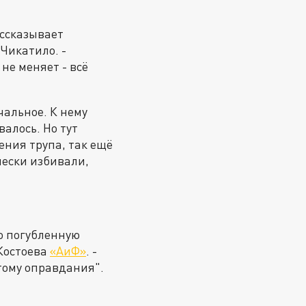
ассказывает
 Чикатило. -
 не меняет - всё
чальное. К нему
алось. Но тут
ения трупа, так ещё
чески избивали,
но погубленную
 Костоева
«АиФ»
. -
этому оправдания".