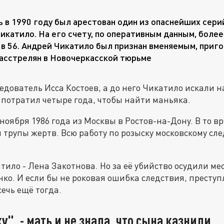
ь в 1990 году был арестован один из опаснейших сери
икатило. На его счету, по оперативным данным, более
 в 56. Андрей Чикатило был признан вменяемым, приг
расстрелян в Новочеркасской тюрьме
ледователь Исса Костоев, а до него Чикатило искали 
в потратил четыре года, чтобы найти маньяка.
ноября 1986 года из Москвы в Ростов-на-Дону. В то вр
трупы жертв. Всю работу по розыску московскому с
тило - Лена Закотнова. Но за её убийство осудили ме
ко. И если бы не роковая ошибка следствия, престу
ечь ещё тогда.
у", - мать и не знала, что сына казнили