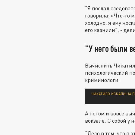
"Я послал следовате
говорила: «Что-то м
холодно, я ему носк
его казнили", - дел
"У него были в
Вычислить Чикатил
психологический п
криминологи.
ЧИКАТИЛО ИСКАЛИ НА П
А потом и вовсе вы
вокзале. С собой у 
"Дело в том, что в