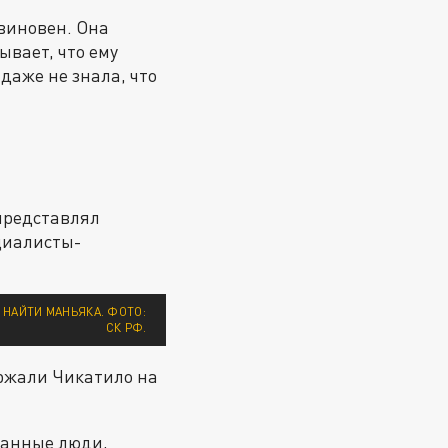
евиновен. Она
зывает, что ему
 даже не знала, что
представлял
циалисты-
 НАЙТИ МАНЬЯКА. ФОТО:
СК РФ.
ержали Чикатило на
ованные люди,