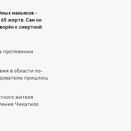
йных маньяков -
 65 жертв. Сам он
оворён к смертной
на протяжении
емя в области по-
ледователю пришлось
стного жителя
пления Чикатило