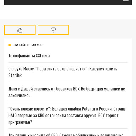
ЧИТАЙТЕ ТАКЖЕ:
Технофашисты XXI века
Оплеуха Маску. "Пора снять белые перчатки": Как уничтожить
Starlink
Даня с Дашей спаслись от боевиков ВСУ. Но беды для малышей не
закончились
"Очень плохие новости": Большая ошибка Palantir в России. Страны
НАТО впервые за СВО остановили поставки оружия. ВСУ теряют
приграничье?
Три главных инсайда об СВО. Отмена мобилизации и возвращение