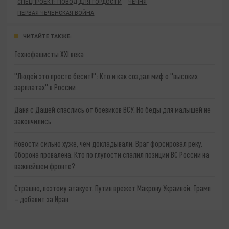
СПЕЦПРОЕКТ: ПОВОД ДЛЯ ГОРДОСТИ
ЧЕЧНЯ
ПЕРВАЯ ЧЕЧЕНСКАЯ ВОЙНА
ЧИТАЙТЕ ТАКЖЕ:
Технофашисты XXI века
"Людей это просто бесит!": Кто и как создал миф о "высоких
зарплатах" в России
Даня с Дашей спаслись от боевиков ВСУ. Но беды для малышей не
закончились
Новости сильно хуже, чем докладывали. Враг форсировал реку.
Оборона провалена. Кто по глупости спалил позиции ВС России на
важнейшем фронте?
Страшно, поэтому атакует. Путин врежет Макрону Украиной. Трамп
– добавит за Иран