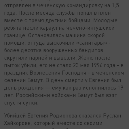
отправлен в чеченскую командировку на 1,5
года. После месяца службы попал в плен
вместе с тремя другими бойцами. Молодые
ребята несли караул на чечено-ингушской
границе. Остановилась машина скорой
помощи, оттуда выскочили «санитары» -
более десятка вооруженных бандитов
скрутили парней и вывезли. Женю после
пыток убили, его не стало 23 мая 1996 года - в
праздник Вознесения Господня - в чеченском
селении Бамут. В день смерти у Евгения был
день рождения — ему как раз исполнилось 19
лет. Российскими войсками Бамут был взят
спустя сутки.
Убийцей Евгения Родионова оказался Руслан
Хайхороев, который вместе со своими