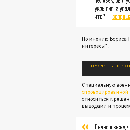
человек, был у
укрытия, а упа
что?! –
вопрош
По мнению Бориса Г
интересы".
НА УКРАИНЕ У БОРИСА
Специальную военн
спровоцированной
относиться к решен
выводами и процеж
Лично я вижу, 