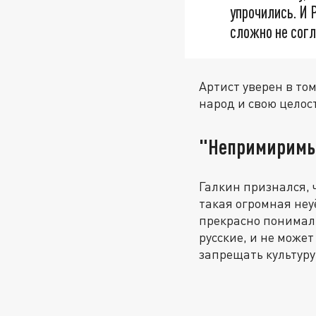
упрочились. И 
сложно не согл
Артист уверен в то
народ и свою целос
"Непримиримы
Галкин признался, 
такая огромная неу
прекрасно понимали
русские, и не може
запрещать культуру 