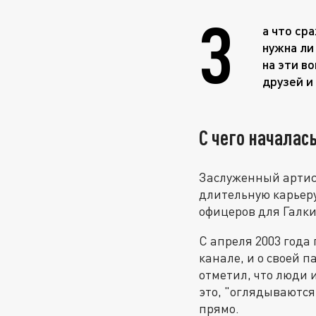
З
а что ср
нужна ли
на эти в
друзей и
С чего началас
Заслуженный артис
длительную карьеру
офицеров для Галки
С апреля 2003 года
канале, и о своей 
отметил, что люди 
это, "оглядываются"
прямо.