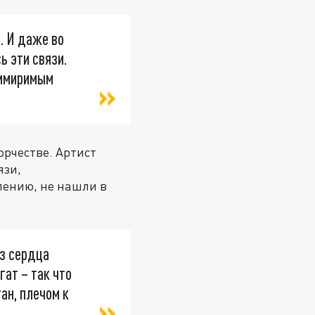
е. И даже во
ь эти связи.
римиримым
орчестве. Артист
язи,
алению, не нашли в
из сердца
гат – так что
ан, плечом к