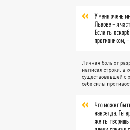
У меня очень м
Львове – я час
Если ты оскор
противником, 
Личная боль от раз
написал строки, в 
существовавшей с р
себе силы противос
Что может быть
навсегда. Ты в
же ты творишь 
плечу, спина к 