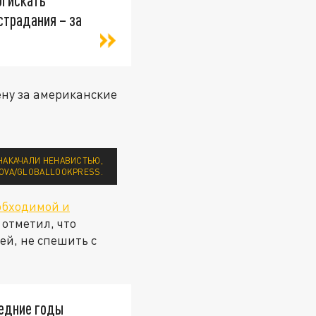
л искать
острадания – за
ену за американские
 НАКАЧАЛИ НЕНАВИСТЬЮ,
KOVA/GLOBALLOOKPRESS.
обходимой и
 отметил, что
ей, не спешить с
ледние годы