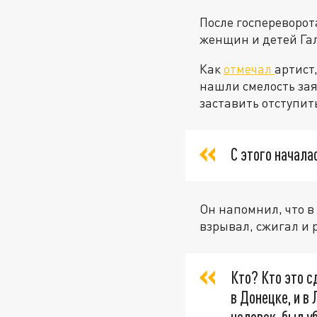
После госпереворот
женщин и детей Га
Как
отмечал
артист
нашли смелость зая
заставить отступить
С этого начала
Он напомнил, что в
взрывал, сжигал и 
Кто? Кто это с
в Донецке, и в