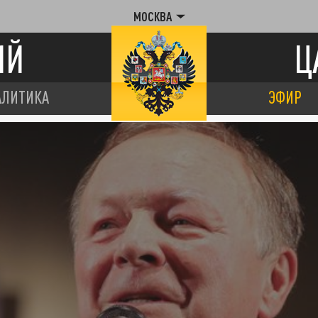
МОСКВА
ИЙ
Ц
АЛИТИКА
ЭФИР