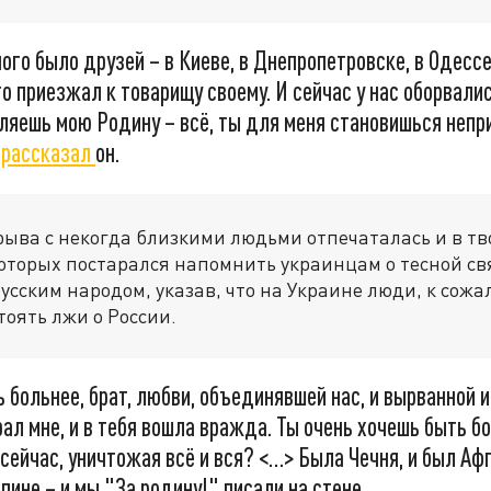
ного было друзей – в Киеве, в Днепропетровске, в Одесс
то приезжал к товарищу своему. И сейчас у нас оборвалис
бляешь мою Родину – всё, ты для меня становишься неп
–
рассказал
он.
рыва с некогда близкими людьми отпечаталась и в тв
которых постарался напомнить украинцам о тесной св
усским народом, указав, что на Украине люди, к сож
тоять лжи о России.
 больнее, брат, любви, объединявшей нас, и вырванной 
рал мне, и в тебя вошла вражда. Ты очень хочешь быть бо
сейчас, уничтожая всё и вся? <…> Была Чечня, и был Афг
спине – и мы "За родину!" писали на стене.