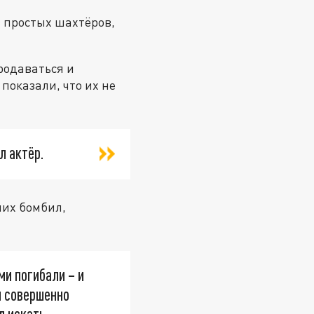
 простых шахтёров,
продаваться и
показали, что их не
л актёр.
них бомбил,
ми погибали – и
й совершенно