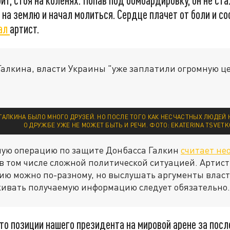
бит, стоя на коленях. Попав под бомбардировку, он не ста
л на землю и начал молиться. Сердце плачет от боли и с
ал
артист.
алкина, власти Украины "уже заплатили огромную ц
 ГАЛКИНА БЫЛО МНОГО ДРУЗЕЙ. НО ПОСЛЕ ТОГО КАК НЕСЧАСТНЫХ ЛЮДЕЙ
О ДРУЖБЕ УЖЕ НЕ МОЖЕТ БЫТЬ И РЕЧИ. ФОТО: EKATERINA TSVET
ую операцию по защите Донбасса Галкин
считает не
в том числе сложной политической ситуацией. Артист
ию можно по-разному, но выслушать аргументы власт
ивать получаемую информацию следует обязательно.
что позиции нашего президента на мировой арене за пос