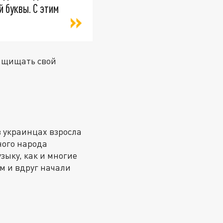
 буквы. С этим
защищать свой
в украинцах взросла
ного народа
зыку, как и многие
м и вдруг начали