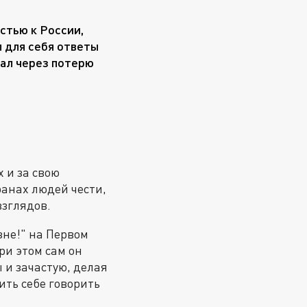
стью к России,
л для себя ответы
жал через потерю
х и за свою
анах людей чести,
взглядов.
зне!" на Первом
ри этом сам он
 и зачастую, делая
ить себе говорить