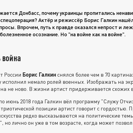
ажается Донбасс, почему украинцы пропитались ненави
 спецоперация? Актёр и режиссёр Борис Галкин нашё
опросы. Впрочем, путь к правде оказался непрост и ле
 болезненное осознание. Но "на войне как на войне".
ь война
т России
Борис Галкин
снялся более чем в 70 картина
 исполнил немало ролей военных. Изображать на экр
на не ново. В жизни артист придерживается схожих 
 по июнь 2018 года Галкин вёл программу "Служу Отчи
патриотической позиции артист говорит с гордостью. П
искусства редко высказываются на политические темы
, но лично он уже в том возрасте, когда может позвол