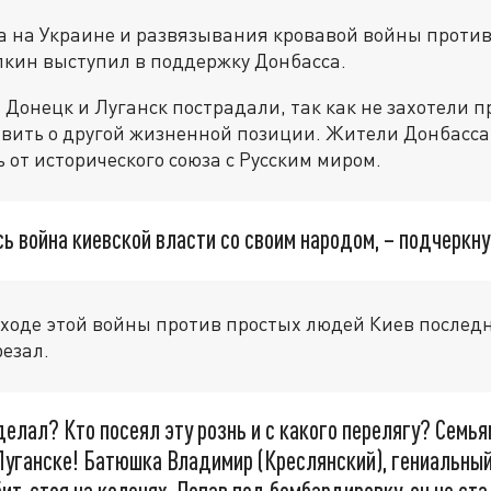
а на Украине и развязывания кровавой войны против
лкин выступил в поддержку Донбасса.
, Донецк и Луганск пострадали, так как не захотели 
вить о другой жизненной позиции. Жители Донбасса 
 от исторического союза с Русским миром.
сь война киевской власти со своим народом, – подчеркну
 ходе этой войны против простых людей Киев послед
резал.
делал? Кто посеял эту рознь и с какого перелягу? Семья
 Луганске! Батюшка Владимир (Креслянский), гениальны