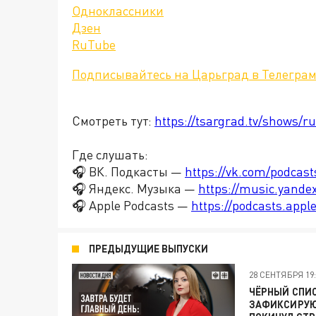
Одноклассники
Дзен
RuTube
Подписывайтесь на Царьград в Телегра
Смотреть тут:
https://tsargrad.tv/shows/ru
Где слушать:
🎧 ВК. Подкасты —
https://vk.com/podcas
🎧 Яндекс. Музыка —
https://music.yande
🎧 Apple Podcasts —
https://podcasts.app
ПРЕДЫДУЩИЕ ВЫПУСКИ
28 СЕНТЯБРЯ 19:
ЧЁРНЫЙ СПИС
ЗАФИКСИРУЮТ