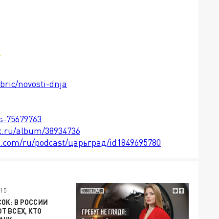
м
bric/novosti-dnja
ts-75679763
x.ru/album/38934736
le.com/ru/podcast/царьград/id1849695780
15
ОК: В РОССИИ
 ВСЕХ, КТО