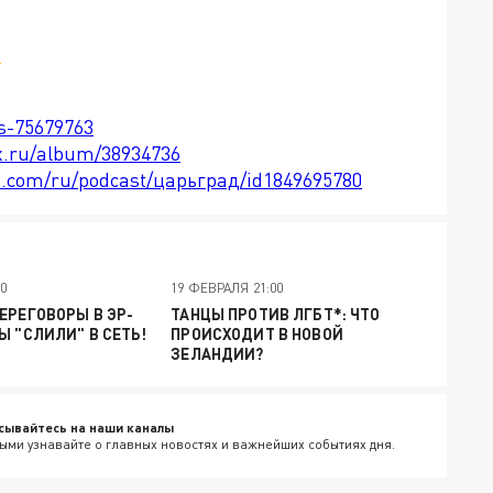
м
ts-75679763
x.ru/album/38934736
le.com/ru/podcast/царьград/id1849695780
00
19 ФЕВРАЛЯ 21:00
ЕРЕГОВОРЫ В ЭР-
ТАНЦЫ ПРОТИВ ЛГБТ*: ЧТО
Ы "СЛИЛИ" В СЕТЬ!
ПРОИСХОДИТ В НОВОЙ
ЗЕЛАНДИИ?
сывайтесь на наши каналы
ыми узнавайте о главных новостях и важнейших событиях дня.