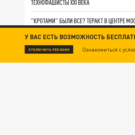
ТЕХНОФАШИСТЫ XXI ВЕКА
"КРОТАМИ" БЫЛИ ВСЕ? ТЕРАКТ В ЦЕНТРЕ М
У ВАС ЕСТЬ ВОЗМОЖНОСТЬ БЕСПЛА
ДАНЯ С ДАШЕЙ СПАСЛИСЬ ОТ БОЕВИКОВ ВСУ
Ознакомиться с усл
ОТКЛЮЧИТЬ РЕКЛАМУ
ВОТ ЭТО ТРИЛЛЕР! ТАЙНА УДАРА УКРАИНЫ П
Новости СМИ2