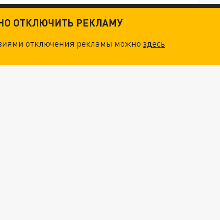
. НО БЕДЫ ДЛЯ МАЛЫШЕЙ НЕ ЗАКОНЧИЛИСЬ
ТНО ОТКЛЮЧИТЬ РЕКЛАМУ
"ОЧЕНЬ ПЛОХИЕ НОВОСТИ": БОЛЬШАЯ ОШИБКА PALANTIR В РОССИИ. СТРАНЫ НАТО ВПЕРВЫЕ ЗА СВО ОСТАНОВИЛИ ПОСТАВКИ ОРУЖИЯ. ВСУ ТЕРЯЮТ ПРИГРАНИЧЬЕ?
овиями отключения рекламы можно
здесь
ТРИ ГЛАВНЫХ ИНСАЙДА ОБ СВО. ОТМЕНА МОБИЛИЗАЦИИ И ВОЗВРАЩЕНИЕ "ГЕНЕРАЛА АРМАГЕДДОНА"? ОТЛИЧНЫЕ НОВОСТИ, КОТОРЫЕ ЖДАЛИ ВСЕ