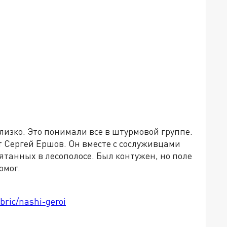
лизко. Это понимали все в штурмовой группе.
т Сергей Ершов. Он вместе с сослуживцами
танных в лесополосе. Был контужен, но поле
омог.
bric/nashi-geroi