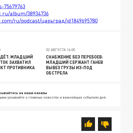
ts-75679763
x.ru/album/38934736
le.com/ru/podcast/царьград/id1849695780
0
02 АВГУСТА 14:00
ЙДЁТ: МЛАДШИЙ
СНАБЖЕНИЕ БЕЗ ПЕРЕБОЕВ:
ТОК ЗАХВАТИЛ
МЛАДШИЙ СЕРЖАНТ ГАНЕВ
НКТ ПРОТИВНИКА
ВЫВЕЗ ГРУЗЫ ИЗ-ПОД
ОБСТРЕЛА
сывайтесь на наши каналы
ыми узнавайте о главных новостях и важнейших событиях дня.