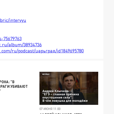
bric/intervyu
ts-75679763
x.ru/album/38934736
le.com/ru/podcast/царьград/id1849695780
ОНА: "В
ВРАГИ УБИВАЮТ
"
07 ИЮНЯ 11:00