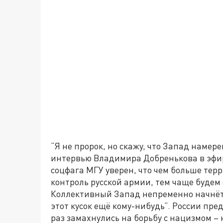
“Я не пророк, но скажу, что Запад намер
интервью Владимира Добренькова в эфир
соцфага МГУ уверен, что чем больше тер
контроль русской армии, тем чаще будем 
Коллективный Запад непременно начнёт д
этот кусок ещё кому-нибудь”. России пре
раз замахнулись на борьбу с нацизмом – 