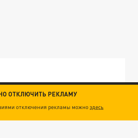
ТНО ОТКЛЮЧИТЬ РЕКЛАМУ
ТКИ": КАК УНИЧТОЖИТЬ STARLINK
овиями отключения рекламы можно
здесь
. НО БЕДЫ ДЛЯ МАЛЫШЕЙ НЕ ЗАКОНЧИЛИСЬ
"ОЧЕНЬ ПЛОХИЕ НОВОСТИ": БОЛЬШАЯ ОШИБКА PALANTIR В РОССИИ. СТРАНЫ НАТО ВПЕРВЫЕ ЗА СВО ОСТАНОВИЛИ ПОСТАВКИ ОРУЖИЯ. ВСУ ТЕРЯЮТ ПРИГРАНИЧЬЕ?