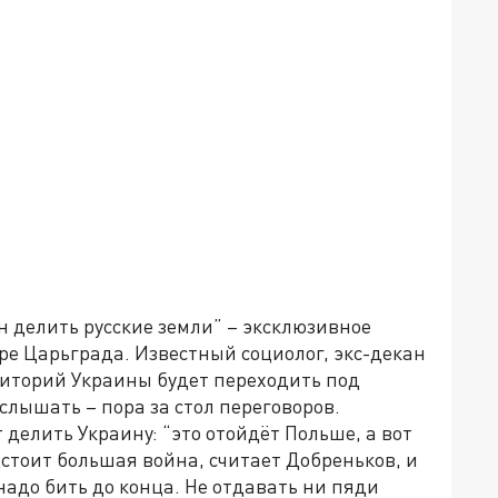
ен делить русские земли” – эксклюзивное
е Царьграда. Известный социолог, экс-декан
риторий Украины будет переходить под
слышать – пора за стол переговоров.
елить Украину: “это отойдёт Польше, а вот
дстоит большая война, считает Добреньков, и
надо бить до конца. Не отдавать ни пяди