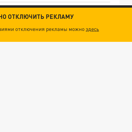
. НО БЕДЫ ДЛЯ МАЛЫШЕЙ НЕ ЗАКОНЧИЛИСЬ
ТНО ОТКЛЮЧИТЬ РЕКЛАМУ
"ОЧЕНЬ ПЛОХИЕ НОВОСТИ": БОЛЬШАЯ ОШИБКА PALANTIR В РОССИИ. СТРАНЫ НАТО ВПЕРВЫЕ ЗА СВО ОСТАНОВИЛИ ПОСТАВКИ ОРУЖИЯ. ВСУ ТЕРЯЮТ ПРИГРАНИЧЬЕ?
овиями отключения рекламы можно
здесь
О ИРАНСКОМУ СУДНУ НА КАСПИИ РАСКРЫТА