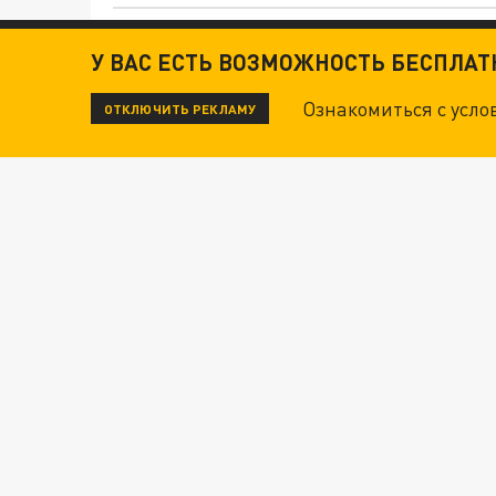
ДАНЯ С ДАШЕЙ СПАСЛИСЬ ОТ БОЕВИКОВ ВСУ
У ВАС ЕСТЬ ВОЗМОЖНОСТЬ БЕСПЛА
Ознакомиться с усл
ОТКЛЮЧИТЬ РЕКЛАМУ
ВОТ ЭТО ТРИЛЛЕР! ТАЙНА УДАРА УКРАИНЫ П
Новости СМИ2