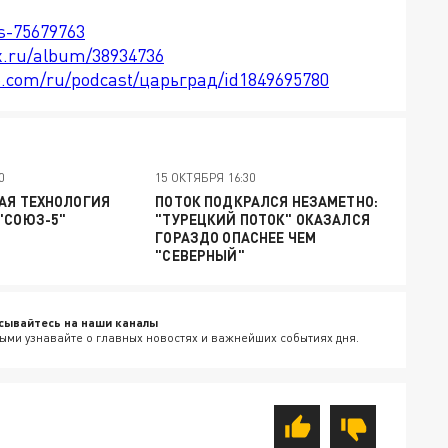
ts-75679763
x.ru/album/38934736
le.com/ru/podcast/царьград/id1849695780
0
15 ОКТЯБРЯ 16:30
АЯ ТЕХНОЛОГИЯ
ПОТОК ПОДКРАЛСЯ НЕЗАМЕТНО:
"СОЮЗ-5"
"ТУРЕЦКИЙ ПОТОК" ОКАЗАЛСЯ
ГОРАЗДО ОПАСНЕЕ ЧЕМ
"СЕВЕРНЫЙ"
сывайтесь на наши каналы
ыми узнавайте о главных новостях и важнейших событиях дня.