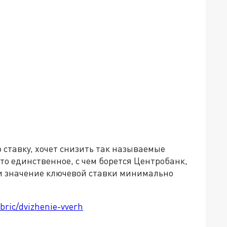
ставку, хочет снизить так называемые
о единственное, с чем борется Центробанк,
и значение ключевой ставки минимально
ubric/dvizhenie-vverh