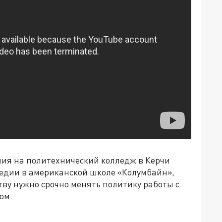
ения на политехнический колледж в Керчи
едии в американской школе «Колумбайн»,
тву нужно срочно менять политику работы с
ом.