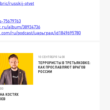
bric/russkij-otvet
ts-75679763
x.ru/album/38934736
le.com/ru/podcast/царьград/id1849695780
10 СЕНТЯБРЯ 14:00
ТЕРРОРИСТЫ В ТРЕТЬЯКОВКЕ:
КАК ПРОСЛАВЛЯЮТ ВРАГОВ
РОССИИ
00
 НА КОСТЯХ
ОЕВ