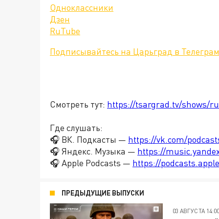
Одноклассники
Дзен
RuTube
Подписывайтесь на Царьград в Телегра
Смотреть тут:
https://tsargrad.tv/shows/ru
Где слушать:
🎧 ВК. Подкасты —
https://vk.com/podcas
🎧 Яндекс. Музыка —
https://music.yande
🎧 Apple Podcasts —
https://podcasts.app
ПРЕДЫДУЩИЕ ВЫПУСКИ
03 АВГУСТА 14:0