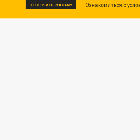
Ознакомиться с усл
ОТКЛЮЧИТЬ РЕКЛАМУ
"КРОТАМИ" БЫЛИ ВСЕ? ТЕРАКТ В ЦЕНТРЕ М
ДАНЯ С ДАШЕЙ СПАСЛИСЬ ОТ БОЕВИКОВ ВСУ
Новости СМИ2