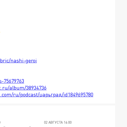
м
bric/nashi-geroi
ts-75679763
x.ru/album/38934736
le.com/ru/podcast/царьград/id1849695780
0
02 АВГУСТА 14:00