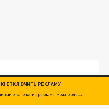
ТНО ОТКЛЮЧИТЬ РЕКЛАМУ
ТКИ": КАК УНИЧТОЖИТЬ STARLINK
овиями отключения рекламы можно
здесь
. НО БЕДЫ ДЛЯ МАЛЫШЕЙ НЕ ЗАКОНЧИЛИСЬ