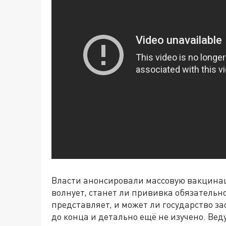
Власти анонсировали массовую вакцинац
волнует, станет ли прививка обязательно
представляет, и может ли государство за
до конца и детально ещё не изучено. В