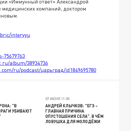
кции «Иммунный ответ» Александрой
 медицинских компаний, доктором
иновым.
bric/intervyu
ts-75679763
x.ru/album/38934736
le.com/ru/podcast/царьград/id1849695780
07 ИЮНЯ 11:00
ОНА: "В
АНДРЕЙ КЛЫЧКОВ: "ЕГЭ –
ВРАГИ УБИВАЮТ
ГЛАВНАЯ ПРИЧИНА
"
ОПУСТОШЕНИЯ СЕЛА". В ЧЁМ
ЛОВУШКА ДЛЯ МОЛОДЁЖИ