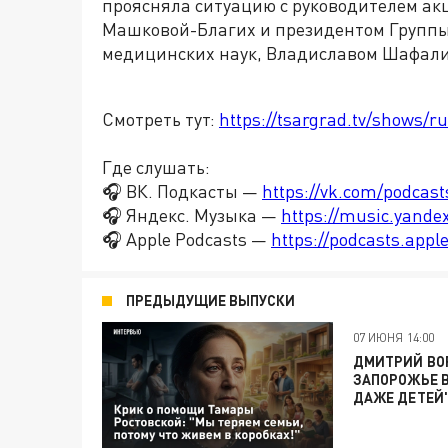
проясняла ситуацию с руководителем а
Машковой-Благих и президентом Группы
медицинских наук, Владиславом Шафал
Смотреть тут:
https://tsargrad.tv/shows/ru
Где слушать:
🎧 ВК. Подкасты —
https://vk.com/podcas
🎧 Яндекс. Музыка —
https://music.yande
🎧 Apple Podcasts —
https://podcasts.app
ПРЕДЫДУЩИЕ ВЫПУСКИ
07 ИЮНЯ 14:00
ДМИТРИЙ ВОР
ЗАПОРОЖЬЕ 
ДАЖЕ ДЕТЕЙ