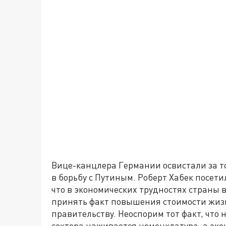
Вице-канцлера Германии освистали за то
в борьбу с Путиным. Роберт Хабек посет
что в экономических трудностях страны 
принять факт повышения стоимости жизн
правительству. Неоспорим тот факт, что
сектора наживается номенклатура, а эк