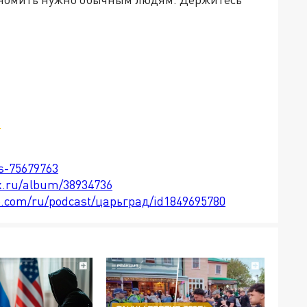
м
ts-75679763
x.ru/album/38934736
le.com/ru/podcast/царьград/id1849695780