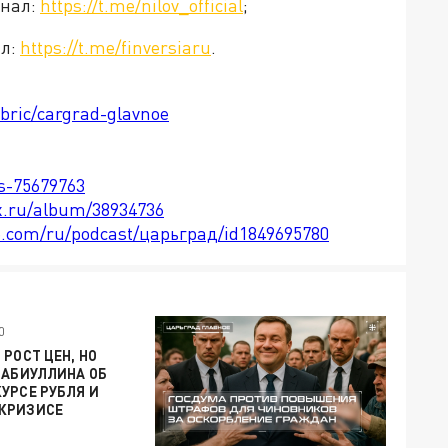
анал:
https://t.me/nilov_official
;
ал:
https://t.me/finversiaru
.
ubric/cargrad-glavnoe
ts-75679763
x.ru/album/38934736
le.com/ru/podcast/царьград/id1849695780
0
 РОСТ ЦЕН, НО
НАБИУЛЛИНА ОБ
УРСЕ РУБЛЯ И
КРИЗИСЕ