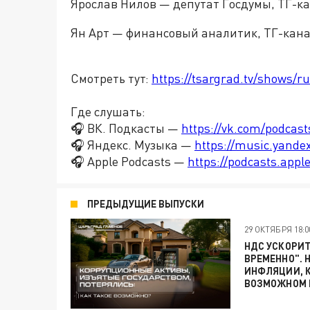
Ярослав Нилов — депутат Госдумы, ТГ-к
Ян Арт — финансовый аналитик, ТГ-кан
Смотреть тут:
https://tsargrad.tv/shows/r
Где слушать:
🎧 ВК. Подкасты —
https://vk.com/podcas
🎧 Яндекс. Музыка —
https://music.yande
🎧 Apple Podcasts —
https://podcasts.app
ПРЕДЫДУЩИЕ ВЫПУСКИ
29 ОКТЯБРЯ 18:0
НДС УСКОРИТ
ВРЕМЕННО". 
ИНФЛЯЦИИ, К
ВОЗМОЖНОМ 