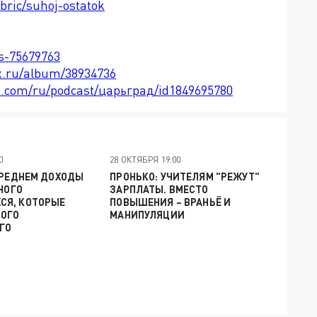
ubric/suhoj-ostatok
ts-75679763
x.ru/album/38934736
le.com/ru/podcast/царьград/id1849695780
0
28 ОКТЯБРЯ 19:00
СРЕДНЕМ ДОХОДЫ
ПРОНЬКО: УЧИТЕЛЯМ "РЕЖУТ"
МНОГО
ЗАРПЛАТЫ. ВМЕСТО
Я, КОТОРЫЕ
ПОВЫШЕНИЯ – ВРАНЬЁ И
ОГО
МАНИПУЛЯЦИИ
ГО