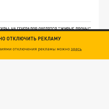
ОСКВЫ: НА ГЕНЕРАЛОВ ОХОТЯТСЯ "ЖИВЫЕ ДРОНЫ"
ТНО ОТКЛЮЧИТЬ РЕКЛАМУ
. НО БЕДЫ ДЛЯ МАЛЫШЕЙ НЕ ЗАКОНЧИЛИСЬ
овиями отключения рекламы можно
здесь
НОВОЕ МАСШТАБНЕЙШЕЕ НАСТУПЛЕНИЕ. ТРИ УЛЬТИМАТУМА ЗЕЛЕНСКОГО ПУТИНУ. "ЛЬВОВ КИМА" ПОСТАВЯТ НА ПВО? ГЛОБАЛЬНЫЙ ПРОРЫВ ПОД ЗАПОРОЖЬЕМ
О ИРАНСКОМУ СУДНУ НА КАСПИИ РАСКРЫТА