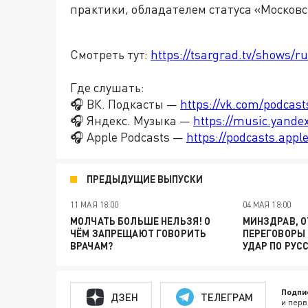
практики, обладателем статуса «Москов
Смотреть тут:
https://tsargrad.tv/shows/r
Где слушать:
🎧 ВК. Подкасты —
https://vk.com/podcas
🎧 Яндекс. Музыка —
https://music.yande
🎧 Apple Podcasts —
https://podcasts.app
ПРЕДЫДУЩИЕ ВЫПУСКИ
11 МАЯ 18:00
04 МАЯ 18:00
МОЛЧАТЬ БОЛЬШЕ НЕЛЬЗЯ! О
МИНЗДРАВ, О
ЧЁМ ЗАПРЕЩАЮТ ГОВОРИТЬ
ПЕРЕГОВОРЫ 
ВРАЧАМ?
УДАР ПО РУС
Подпи
ДЗЕН
ТЕЛЕГРАМ
и перв