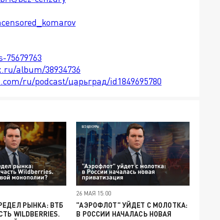
ncensored_komarov
ts-75679763
x.ru/album/38934736
le.com/ru/podcast/царьград/id1849695780
26 МАЯ 15:00
ЕДЕЛ РЫНКА: ВТБ
"АЭРОФЛОТ" УЙДЕТ С МОЛОТКА:
СТЬ WILDBERRIES.
В РОССИИ НАЧАЛАСЬ НОВАЯ