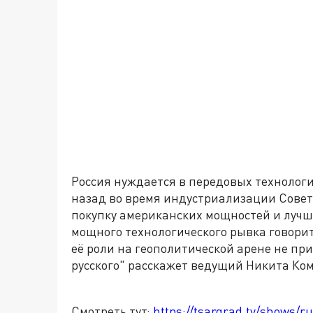
Россия нуждается в передовых технологи
назад во время индустриализации Совет
покупку американских мощностей и лучш
мощного технологического рывка говорит
её роли на геополитической арене не пр
русского" расскажет ведущий Никита Ко
Смотреть тут:
https://tsargrad.tv/shows/r