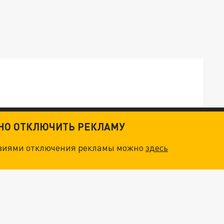
ОСКВЫ: НА ГЕНЕРАЛОВ ОХОТЯТСЯ "ЖИВЫЕ ДРОНЫ"
ТНО ОТКЛЮЧИТЬ РЕКЛАМУ
овиями отключения рекламы можно
здесь
. НО БЕДЫ ДЛЯ МАЛЫШЕЙ НЕ ЗАКОНЧИЛИСЬ
"МЫ ВАС ЗАСТАВИМ": ЖУТКИЕ ДЕТАЛИ ОХОТЫ НА ГЕНЕРАЛА. ЗЕЛЕНСКИЙ ОБЪЯСНИЛ ГЛАВНЫЙ СМЫСЛ ТЕРАКТА В ЦЕНТРЕ МОСКВЫ
НОВОЕ МАСШТАБНЕЙШЕЕ НАСТУПЛЕНИЕ. ТРИ УЛЬТИМАТУМА ЗЕЛЕНСКОГО ПУТИНУ. "ЛЬВОВ КИМА" ПОСТАВЯТ НА ПВО? ГЛОБАЛЬНЫЙ ПРОРЫВ ПОД ЗАПОРОЖЬЕМ