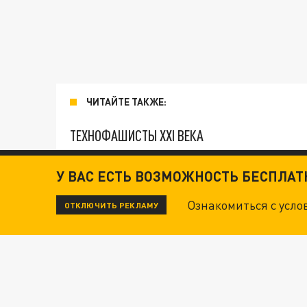
ЧИТАЙТЕ ТАКЖЕ:
ТЕХНОФАШИСТЫ XXI ВЕКА
У ВАС ЕСТЬ ВОЗМОЖНОСТЬ БЕСПЛА
"КРОТАМИ" БЫЛИ ВСЕ? ТЕРАКТ В ЦЕНТРЕ М
Ознакомиться с усл
ОТКЛЮЧИТЬ РЕКЛАМУ
ДАНЯ С ДАШЕЙ СПАСЛИСЬ ОТ БОЕВИКОВ ВСУ
"КУРОРТНЫЙ АД": УКРАИНСКИЙ ДРОН ПРЕВР