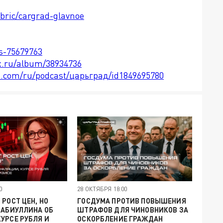
ubric/cargrad-glavnoe
ts-75679763
x.ru/album/38934736
le.com/ru/podcast/царьград/id1849695780
0
28 ОКТЯБРЯ 18:00
 РОСТ ЦЕН, НО
ГОСДУМА ПРОТИВ ПОВЫШЕНИЯ
НАБИУЛЛИНА ОБ
ШТРАФОВ ДЛЯ ЧИНОВНИКОВ ЗА
УРСЕ РУБЛЯ И
ОСКОРБЛЕНИЕ ГРАЖДАН