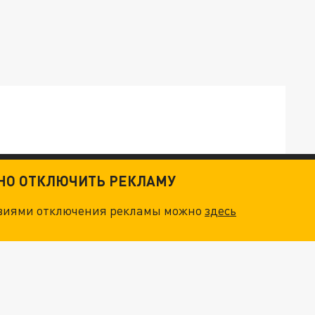
ТНО ОТКЛЮЧИТЬ РЕКЛАМУ
ОСКВЫ: НА ГЕНЕРАЛОВ ОХОТЯТСЯ "ЖИВЫЕ ДРОНЫ"
овиями отключения рекламы можно
здесь
. НО БЕДЫ ДЛЯ МАЛЫШЕЙ НЕ ЗАКОНЧИЛИСЬ
"МЫ ВАС ЗАСТАВИМ": ЖУТКИЕ ДЕТАЛИ ОХОТЫ НА ГЕНЕРАЛА. ЗЕЛЕНСКИЙ ОБЪЯСНИЛ ГЛАВНЫЙ СМЫСЛ ТЕРАКТА В ЦЕНТРЕ МОСКВЫ
АТИЛ ПЛЯЖ В ГЕЛЕНДЖИКЕ В КЛАДБИЩЕ