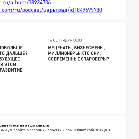
x.ru/album/38934736
le.com/ru/podcast/царьград/id1849695780
16 СЕНТЯБРЯ 00:00
 ПОБОЛЬШЕ
МЕЦЕНАТЫ, БИЗНЕСМЕНЫ,
ЧТО ДАЛЬШЕ?
МИЛЛИОНЕРЫ: КТО ОНИ,
 БУДУЩЕЕ
СОВРЕМЕННЫЕ СТАРОВЕРЫ?
 В ЭТОМ
 РАЗВИТИЕ
сывайтесь на наши каналы
ыми узнавайте о главных новостях и важнейших событиях дня.