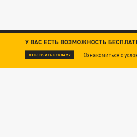
У ВАС ЕСТЬ ВОЗМОЖНОСТЬ БЕСПЛА
ЧИТАЙТЕ ТАКЖЕ:
Ознакомиться с усл
ОТКЛЮЧИТЬ РЕКЛАМУ
ТЕХНОФАШИСТЫ XXI ВЕКА
ОПЛЕУХА МАСКУ. "ПОРА СНЯТЬ БЕЛЫЕ ПЕРЧА
ДАНЯ С ДАШЕЙ СПАСЛИСЬ ОТ БОЕВИКОВ ВСУ