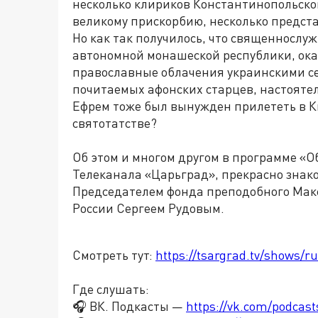
несколько клириков Константинопольског
великому прискорбию, несколько предст
Но как так получилось, что священнослу
автономной монашеской республики, ока
православные облачения украинскими се
почитаемых афонских старцев, настояте
Ефрем тоже был вынужден прилететь в Ки
святотатстве?
Об этом и многом другом в программе «О
Телеканала «Царьград», прекрасно знак
Председателем фонда преподобного Мак
России Сергеем Рудовым.
Смотреть тут:
https://tsargrad.tv/shows/ru
Где слушать:
🎧 ВК. Подкасты —
https://vk.com/podcas