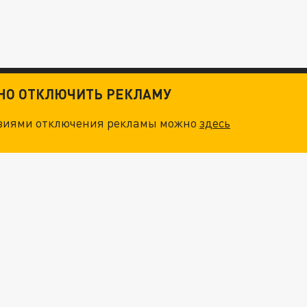
ТНО ОТКЛЮЧИТЬ РЕКЛАМУ
овиями отключения рекламы можно
здесь
ТКИ": КАК УНИЧТОЖИТЬ STARLINK
. НО БЕДЫ ДЛЯ МАЛЫШЕЙ НЕ ЗАКОНЧИЛИСЬ
"ОЧЕНЬ ПЛОХИЕ НОВОСТИ": БОЛЬШАЯ ОШИБКА PALANTIR В РОССИИ. СТРАНЫ НАТО ВПЕРВЫЕ ЗА СВО ОСТАНОВИЛИ ПОСТАВКИ ОРУЖИЯ. ВСУ ТЕРЯЮТ ПРИГРАНИЧЬЕ?