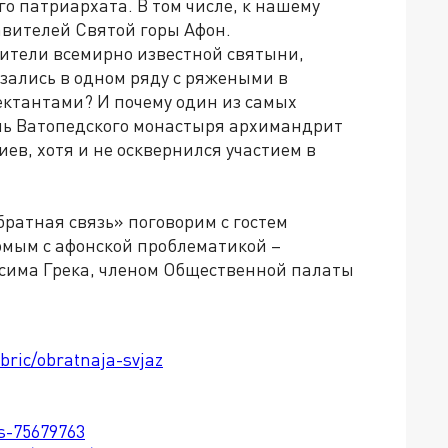
о патриархата. В том числе, к нашему
авителей Святой горы Афон.
жители всемирно известной святыни,
зались в одном ряду с ряжеными в
ктантами? И почему один из самых
ль Ватопедского монастыря архимандрит
ев, хотя и не осквернился участием в
братная связь» поговорим с гостем
омым с афонской проблематикой –
сима Грека, членом Общественной палаты
bric/obratnaja-svjaz
ts-75679763