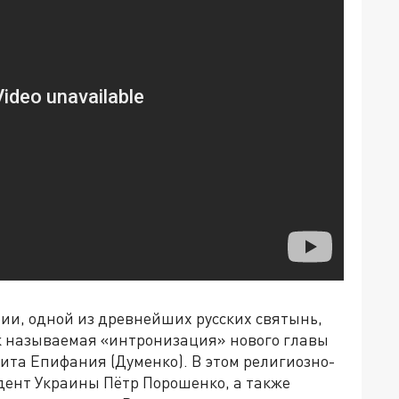
фии, одной из древнейших русских святынь,
ак называемая «интронизация» нового главы
ита Епифания (Думенко). В этом религиозно-
дент Украины Пётр Порошенко, а также