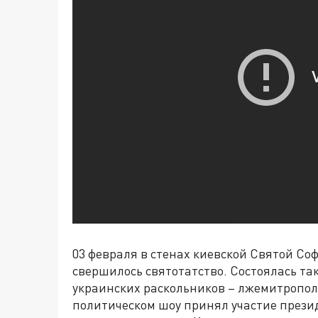
03 февраля в стенах киевской Святой Со
свершилось святотатство. Состоялась т
украинских раскольников – лжемитропол
политическом шоу принял участие прези