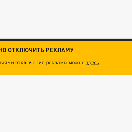
ТНО ОТКЛЮЧИТЬ РЕКЛАМУ
овиями отключения рекламы можно
здесь
ОСКВЫ: НА ГЕНЕРАЛОВ ОХОТЯТСЯ "ЖИВЫЕ ДРОНЫ"
. НО БЕДЫ ДЛЯ МАЛЫШЕЙ НЕ ЗАКОНЧИЛИСЬ
"ОЧЕНЬ ПЛОХИЕ НОВОСТИ": БОЛЬШАЯ ОШИБКА PALANTIR В РОССИИ. СТРАНЫ НАТО ВПЕРВЫЕ ЗА СВО ОСТАНОВИЛИ ПОСТАВКИ ОРУЖИЯ. ВСУ ТЕРЯЮТ ПРИГРАНИЧЬЕ?