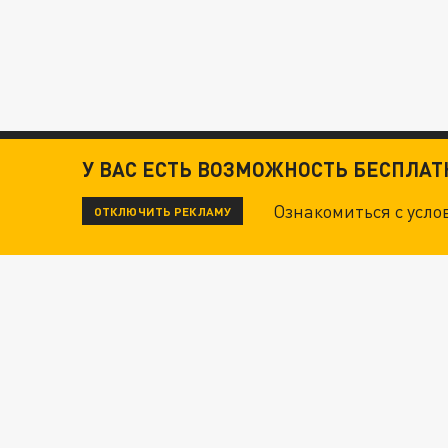
У ВАС ЕСТЬ ВОЗМОЖНОСТЬ БЕСПЛА
ЧИТАЙТЕ ТАКЖЕ:
Ознакомиться с усл
ОТКЛЮЧИТЬ РЕКЛАМУ
ТЕХНОФАШИСТЫ XXI ВЕКА
"КРОТАМИ" БЫЛИ ВСЕ? ТЕРАКТ В ЦЕНТРЕ М
ДАНЯ С ДАШЕЙ СПАСЛИСЬ ОТ БОЕВИКОВ ВСУ