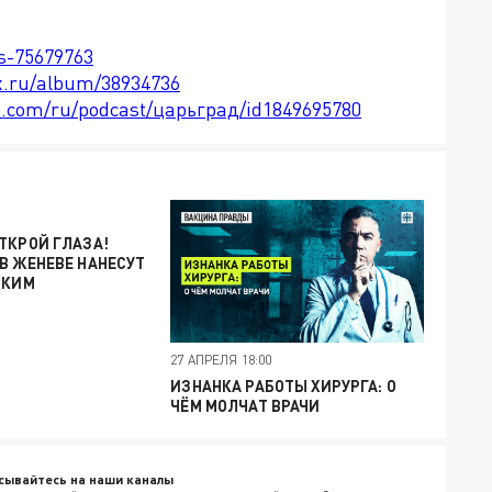
ts-75679763
x.ru/album/38934736
le.com/ru/podcast/царьград/id1849695780
ТКРОЙ ГЛАЗА!
В ЖЕНЕВЕ НАНЕСУТ
СКИМ
27 АПРЕЛЯ 18:00
ИЗНАНКА РАБОТЫ ХИРУРГА: О
ЧЁМ МОЛЧАТ ВРАЧИ
сывайтесь на наши каналы