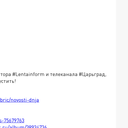
атора #Lentainform и телеканала #Царьград,
устить!
bric/novosti-dnja
ts-75679763
x.ru/album/38934736