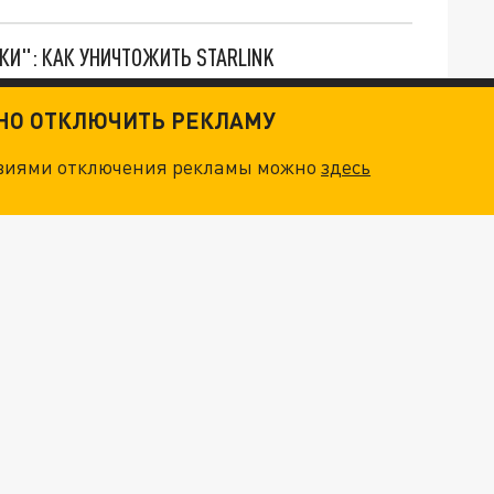
ТКИ": КАК УНИЧТОЖИТЬ STARLINK
ТНО ОТКЛЮЧИТЬ РЕКЛАМУ
. НО БЕДЫ ДЛЯ МАЛЫШЕЙ НЕ ЗАКОНЧИЛИСЬ
овиями отключения рекламы можно
здесь
"ОЧЕНЬ ПЛОХИЕ НОВОСТИ": БОЛЬШАЯ ОШИБКА PALANTIR В РОССИИ. СТРАНЫ НАТО ВПЕРВЫЕ ЗА СВО ОСТАНОВИЛИ ПОСТАВКИ ОРУЖИЯ. ВСУ ТЕРЯЮТ ПРИГРАНИЧЬЕ?
ТРИ ГЛАВНЫХ ИНСАЙДА ОБ СВО. ОТМЕНА МОБИЛИЗАЦИИ И ВОЗВРАЩЕНИЕ "ГЕНЕРАЛА АРМАГЕДДОНА"? ОТЛИЧНЫЕ НОВОСТИ, КОТОРЫЕ ЖДАЛИ ВСЕ