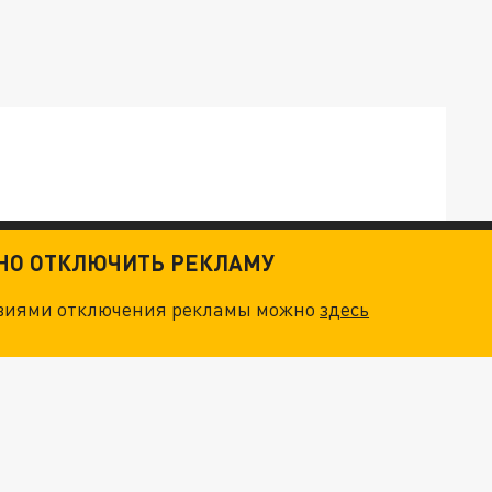
ОСКВЫ: НА ГЕНЕРАЛОВ ОХОТЯТСЯ "ЖИВЫЕ ДРОНЫ"
ТНО ОТКЛЮЧИТЬ РЕКЛАМУ
овиями отключения рекламы можно
здесь
. НО БЕДЫ ДЛЯ МАЛЫШЕЙ НЕ ЗАКОНЧИЛИСЬ
"ОЧЕНЬ ПЛОХИЕ НОВОСТИ": БОЛЬШАЯ ОШИБКА PALANTIR В РОССИИ. СТРАНЫ НАТО ВПЕРВЫЕ ЗА СВО ОСТАНОВИЛИ ПОСТАВКИ ОРУЖИЯ. ВСУ ТЕРЯЮТ ПРИГРАНИЧЬЕ?
ТРИ ГЛАВНЫХ ИНСАЙДА ОБ СВО. ОТМЕНА МОБИЛИЗАЦИИ И ВОЗВРАЩЕНИЕ "ГЕНЕРАЛА АРМАГЕДДОНА"? ОТЛИЧНЫЕ НОВОСТИ, КОТОРЫЕ ЖДАЛИ ВСЕ