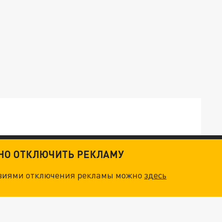
ТНО ОТКЛЮЧИТЬ РЕКЛАМУ
ТКИ": КАК УНИЧТОЖИТЬ STARLINK
овиями отключения рекламы можно
здесь
. НО БЕДЫ ДЛЯ МАЛЫШЕЙ НЕ ЗАКОНЧИЛИСЬ