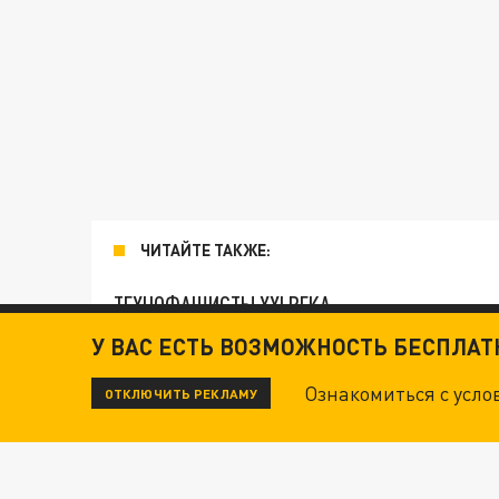
ЧИТАЙТЕ ТАКЖЕ:
ТЕХНОФАШИСТЫ XXI ВЕКА
У ВАС ЕСТЬ ВОЗМОЖНОСТЬ БЕСПЛА
ОПЛЕУХА МАСКУ. "ПОРА СНЯТЬ БЕЛЫЕ ПЕРЧА
Ознакомиться с усл
ОТКЛЮЧИТЬ РЕКЛАМУ
ДАНЯ С ДАШЕЙ СПАСЛИСЬ ОТ БОЕВИКОВ ВСУ