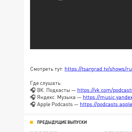
Смотреть тут:
https://tsargrad.tv/shows/ru
Где слушать:
🎧 ВК. Подкасты —
https://vk.com/podcas
🎧 Яндекс. Музыка —
https://music.yande
🎧 Apple Podcasts —
https://podcasts.app
ПРЕДЫДУЩИЕ ВЫПУСКИ