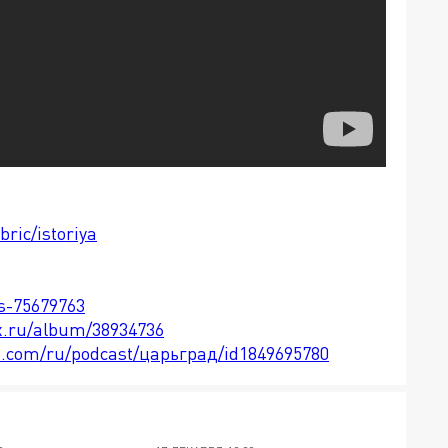
bric/istoriya
ts-75679763
x.ru/album/38934736
le.com/ru/podcast/царьград/id1849695780