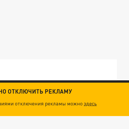
ТНО ОТКЛЮЧИТЬ РЕКЛАМУ
ОСКВЫ: НА ГЕНЕРАЛОВ ОХОТЯТСЯ "ЖИВЫЕ ДРОНЫ"
овиями отключения рекламы можно
здесь
. НО БЕДЫ ДЛЯ МАЛЫШЕЙ НЕ ЗАКОНЧИЛИСЬ