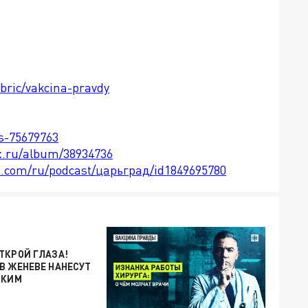
ubric/vakcina-pravdy
ts-75679763
x.ru/album/38934736
le.com/ru/podcast/царьград/id1849695780
ТКРОЙ ГЛАЗА!
В ЖЕНЕВЕ НАНЕСУТ
СКИМ