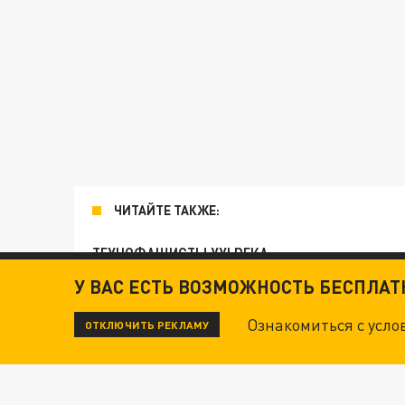
ЧИТАЙТЕ ТАКЖЕ:
ТЕХНОФАШИСТЫ XXI ВЕКА
У ВАС ЕСТЬ ВОЗМОЖНОСТЬ БЕСПЛА
"КРОТАМИ" БЫЛИ ВСЕ? ТЕРАКТ В ЦЕНТРЕ М
Ознакомиться с усл
ОТКЛЮЧИТЬ РЕКЛАМУ
ДАНЯ С ДАШЕЙ СПАСЛИСЬ ОТ БОЕВИКОВ ВСУ