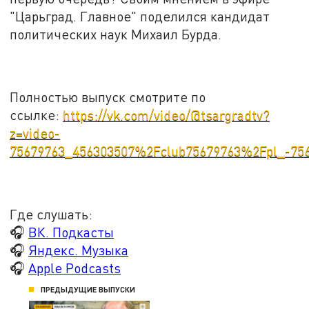
"Царьград. Главное" поделился кандидат
политических наук Михаил Бурда.
Полностью выпуск смотрите по
ссылке:
https://vk.com/video/@tsargradtv?
z=video-
75679763_456303507%2Fclub75679763%2Fpl_-75
Где слушать:
🎧
ВК. Подкасты
🎧
Яндекс. Музыка
🎧
Apple Podcasts
ПРЕДЫДУЩИЕ ВЫПУСКИ