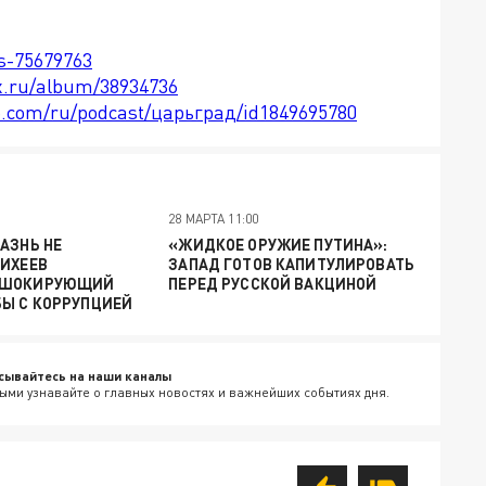
ts-75679763
x.ru/album/38934736
le.com/ru/podcast/царьград/id1849695780
28 МАРТА 11:00
АЗНЬ НЕ
«ЖИДКОЕ ОРУЖИЕ ПУТИНА»:
МИХЕЕВ
ЗАПАД ГОТОВ КАПИТУЛИРОВАТЬ
 ШОКИРУЮЩИЙ
ПЕРЕД РУССКОЙ ВАКЦИНОЙ
БЫ С КОРРУПЦИЕЙ
сывайтесь на наши каналы
ыми узнавайте о главных новостях и важнейших событиях дня.