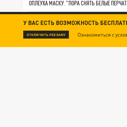
ОПЛЕУХА МАСКУ. "ПОРА СНЯТЬ БЕЛЫЕ ПЕРЧА
ДАНЯ С ДАШЕЙ СПАСЛИСЬ ОТ БОЕВИКОВ ВСУ
У ВАС ЕСТЬ ВОЗМОЖНОСТЬ БЕСПЛА
Ознакомиться с усл
ОТКЛЮЧИТЬ РЕКЛАМУ
Новости СМИ2