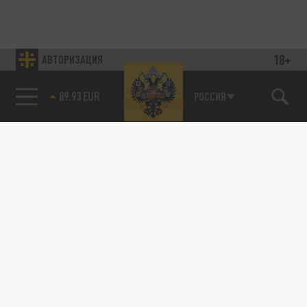
18+
АВТОРИЗАЦИЯ
89.93 EUR
РОССИЯ