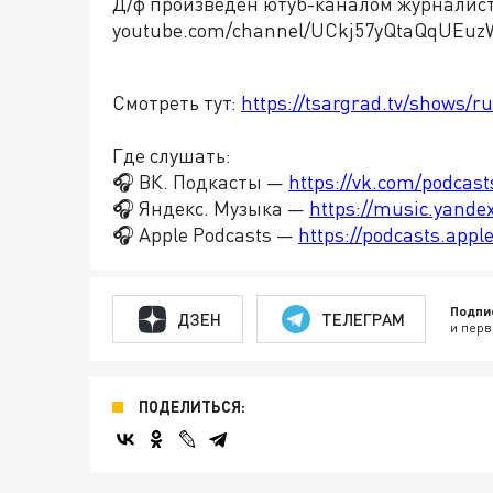
Д/ф произведен ютуб-каналом журналис
youtube.com/channel/UCkj57yQtaQqUEu
Смотреть тут:
https://tsargrad.tv/shows/ru
Где слушать:
🎧 ВК. Подкасты —
https://vk.com/podcas
🎧 Яндекс. Музыка —
https://music.yande
🎧 Apple Podcasts —
https://podcasts.app
Подпи
ДЗЕН
ТЕЛЕГРАМ
и перв
ПОДЕЛИТЬСЯ: