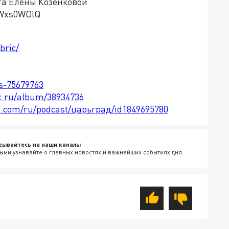
та Елены Козенковой
zWxs0WOlQ
bric/
ts-75679763
x.ru/album/38934736
le.com/ru/podcast/царьград/id1849695780
сывайтесь на наши каналы
ыми узнавайте о главных новостях и важнейших событиях дня.