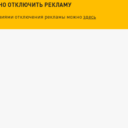
ТНО ОТКЛЮЧИТЬ РЕКЛАМУ
"ОЧЕНЬ ПЛОХИЕ НОВОСТИ": БОЛЬШАЯ ОШИБКА PALANTIR В РОССИИ. СТРАНЫ НАТО ВПЕРВЫЕ ЗА СВО ОСТАНОВИЛИ ПОСТАВКИ ОРУЖИЯ. ВСУ ТЕРЯЮТ ПРИГРАНИЧЬЕ?
овиями отключения рекламы можно
здесь
О ИРАНСКОМУ СУДНУ НА КАСПИИ РАСКРЫТА