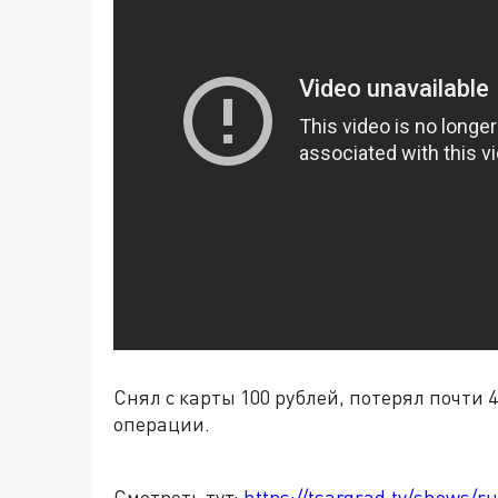
Снял с карты 100 рублей, потерял почти
операции.
Смотреть тут:
https://tsargrad.tv/shows/ru