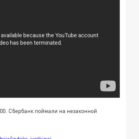
 400. Сбербанк поймали на незаконной
bric/indeks-ivatkinoj