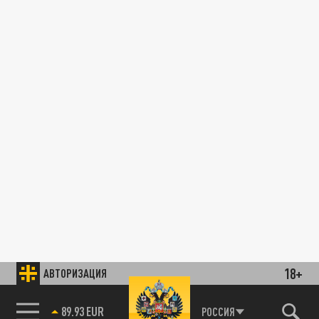
18+
АВТОРИЗАЦИЯ
89.93 EUR
РОССИЯ