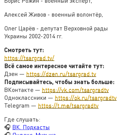
Борис Рожин - военный эксперт,
Алексей Живов - военный волонтёр,
Олег Царёв - депутат Верховной рады
Украины 2002-2014 гг.
Смотреть тут:
https://tsargrad.tv/
Всё самое интересное читайте тут:
Дзен —
https://dzen.ru/tsargrad.tv
Подписывайтесь, чтобы знать больше:
ВКонтакте —
https://vk.com/tsargradtv
Одноклассники —
https://ok.ru/tsargradtv
Telegram —
https://t.me/tsargradtv
Где слушать:
🎧
ВК. Подкасты
🎧
Яндекс. Музыка