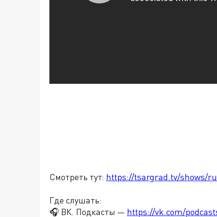
Смотреть тут:
https://tsargrad.tv/shows/ru
Где слушать:
🎧 ВК. Подкасты —
https://vk.com/podcas