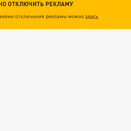
ТНО ОТКЛЮЧИТЬ РЕКЛАМУ
овиями отключения рекламы можно
здесь
ОСКВЫ: НА ГЕНЕРАЛОВ ОХОТЯТСЯ "ЖИВЫЕ ДРОНЫ"
. НО БЕДЫ ДЛЯ МАЛЫШЕЙ НЕ ЗАКОНЧИЛИСЬ
НОВОЕ МАСШТАБНЕЙШЕЕ НАСТУПЛЕНИЕ. ТРИ УЛЬТИМАТУМА ЗЕЛЕНСКОГО ПУТИНУ. "ЛЬВОВ КИМА" ПОСТАВЯТ НА ПВО? ГЛОБАЛЬНЫЙ ПРОРЫВ ПОД ЗАПОРОЖЬЕМ
О ИРАНСКОМУ СУДНУ НА КАСПИИ РАСКРЫТА