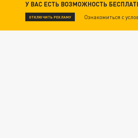
У ВАС ЕСТЬ ВОЗМОЖНОСТЬ БЕСПЛА
ТЕХНОФАШИСТЫ XXI ВЕКА
Ознакомиться с усл
ОТКЛЮЧИТЬ РЕКЛАМУ
"КРОТАМИ" БЫЛИ ВСЕ? ТЕРАКТ В ЦЕНТРЕ М
ДАНЯ С ДАШЕЙ СПАСЛИСЬ ОТ БОЕВИКОВ ВСУ
ВОТ ЭТО ТРИЛЛЕР! ТАЙНА УДАРА УКРАИНЫ П
Новости СМИ2