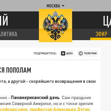
МОСКВА
ИЙ
Ц
АЛИТИКА
ЭФИР
ПОДПИШИТЕСЬ:
СЯ ПОПОЛАМ
та, а другой - скорейшего возвращения в свои
ник -
Панамериканский день
. Cам праздник
рения Северной Америки, но и с точки зрения
софских наук, профессор Александр Дугин
.