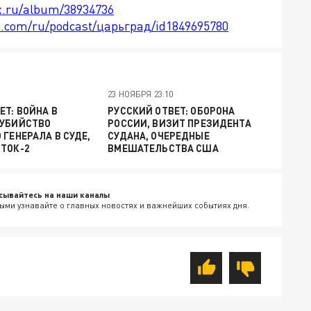
x.ru/album/38934736
le.com/ru/podcast/царьград/id1849695780
23 НОЯБРЯ 23:10
ЕТ: ВОЙНА В
РУССКИЙ ОТВЕТ: ОБОРОНА
ОУБИЙСТВО
РОССИИ, ВИЗИТ ПРЕЗИДЕНТА
 ГЕНЕРАЛА В СУДЕ,
СУДАНА, ОЧЕРЕДНЫЕ
ТОК-2
ВМЕШАТЕЛЬСТВА США
сывайтесь на наши каналы
ыми узнавайте о главных новостях и важнейших событиях дня.