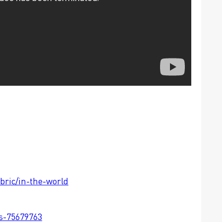
bric/in-the-world
ts-75679763