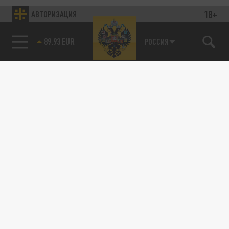
18+
АВТОРИЗАЦИЯ
89.93 EUR
РОССИЯ