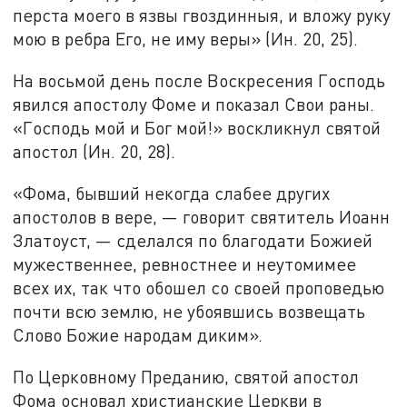
перста моего в язвы гвоздинныя, и вложу руку
мою в ребра Его, не иму веры» (Ин. 20, 25).
На восьмой день после Воскресения Господь
явился апостолу Фоме и показал Свои раны.
«Господь мой и Бог мой!» воскликнул святой
апостол (Ин. 20, 28).
«Фома, бывший некогда слабее других
апостолов в вере, — говорит святитель Иоанн
Златоуст, — сделался по благодати Божией
мужественнее, ревностнее и неутомимее
всех их, так что обошел со своей проповедью
почти всю землю, не убоявшись возвещать
Слово Божие народам диким».
По Церковному Преданию, святой апостол
Фома основал христианские Церкви в