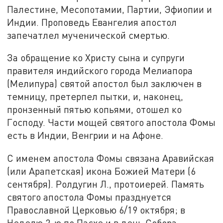
Палестине, Месопотамии, Партии, Эфиопии и
Индии. Проповедь Евангелия апостол
запечатлел мученической смертью.
За обращение ко Христу сына и супруги
правителя индийского города Мелиапора
(Мелипура) святой апостол был заключен в
темницу, претерпел пытки, и, наконец,
пронзенный пятью копьями, отошел ко
Господу. Части мощей святого апостола Фомы
есть в Индии, Венгрии и на Афоне.
С именем апостола Фомы связана Аравийская
(или Арапетская) икона Божией Матери (6
сентября). Ролдугин Л., протоиерей. Память
святого апостола Фомы празднуется
Православной Церковью 6/19 октября; в
Неделю 2-ю по Пасхе и в день Собора