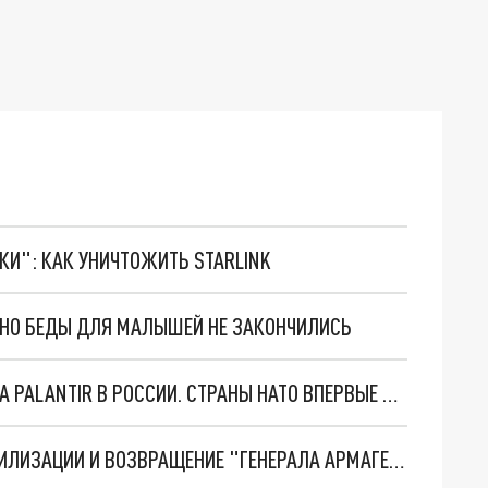
ТКИ": КАК УНИЧТОЖИТЬ STARLINK
. НО БЕДЫ ДЛЯ МАЛЫШЕЙ НЕ ЗАКОНЧИЛИСЬ
"ОЧЕНЬ ПЛОХИЕ НОВОСТИ": БОЛЬШАЯ ОШИБКА PALANTIR В РОССИИ. СТРАНЫ НАТО ВПЕРВЫЕ ЗА СВО ОСТАНОВИЛИ ПОСТАВКИ ОРУЖИЯ. ВСУ ТЕРЯЮТ ПРИГРАНИЧЬЕ?
ТРИ ГЛАВНЫХ ИНСАЙДА ОБ СВО. ОТМЕНА МОБИЛИЗАЦИИ И ВОЗВРАЩЕНИЕ "ГЕНЕРАЛА АРМАГЕДДОНА"? ОТЛИЧНЫЕ НОВОСТИ, КОТОРЫЕ ЖДАЛИ ВСЕ