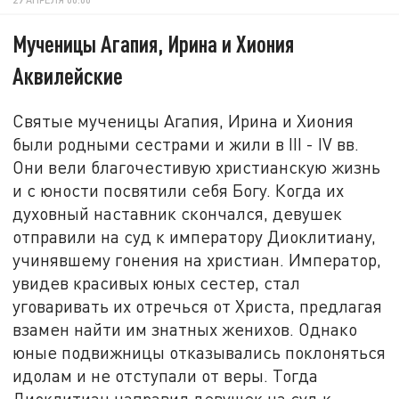
Мученицы Агапия, Ирина и Хиония
Аквилейские
Святые мученицы Агапия, Ирина и Хиония
были родными сестрами и жили в III - IV вв.
Они вели благочестивую христианскую жизнь
и с юности посвятили себя Богу. Когда их
духовный наставник скончался, девушек
отправили на суд к императору Диоклитиану,
учинявшему гонения на христиан. Император,
увидев красивых юных сестер, стал
уговаривать их отречься от Христа, предлагая
взамен найти им знатных женихов. Однако
юные подвижницы отказывались поклоняться
идолам и не отступали от веры. Тогда
Диоклитиан направил девушек на суд к