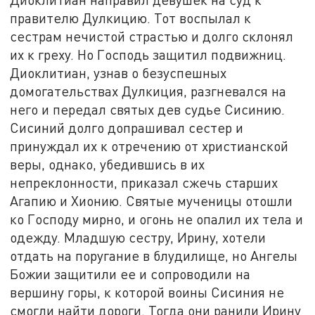
правителю Дулкицию. Тот воспылал к
сестрам нечистой страстью и долго склонял
их к греху. Но Господь защитил подвижниц.
Диоклитиан, узнав о безуспешных
домогательствах Дулкиция, разгневался на
него и передал святых дев судье Сисинию.
Сисиний долго допрашивал сестер и
принуждал их к отречению от христианской
веры, однако, убедившись в их
непреклонности, приказал сжечь старших
Агапию и Хионию. Святые мученицы отошли
ко Господу мирно, и огонь не опалил их тела и
одежду. Младшую сестру, Ирину, хотели
отдать на поругание в блудилище, но Ангелы
Божии защитили ее и сопроводили на
вершину горы, к которой воины Сисиния не
смогли найти дороги. Тогда они ранили Ирину