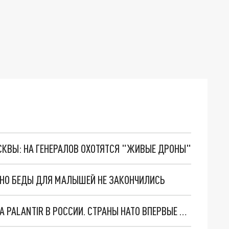
ОСКВЫ: НА ГЕНЕРАЛОВ ОХОТЯТСЯ "ЖИВЫЕ ДРОНЫ"
. НО БЕДЫ ДЛЯ МАЛЫШЕЙ НЕ ЗАКОНЧИЛИСЬ
"ОЧЕНЬ ПЛОХИЕ НОВОСТИ": БОЛЬШАЯ ОШИБКА PALANTIR В РОССИИ. СТРАНЫ НАТО ВПЕРВЫЕ ЗА СВО ОСТАНОВИЛИ ПОСТАВКИ ОРУЖИЯ. ВСУ ТЕРЯЮТ ПРИГРАНИЧЬЕ?