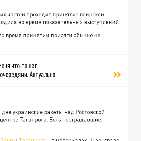
ких частей проходит принятие воинской
сходила во время показательных выступлений.
 во время принятии присяги обычно не
еня что-то нет.
 очередями. Актуально.
 две украинские ракеты над Ростовской
 центре Таганрога. Есть пострадавшие,
айоне
и
Таганроге
– в материалах "Царьграда