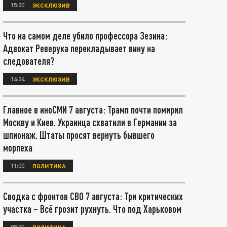
15:20
ЭКСКЛЮЗИВ
Что на самом деле убило профессора Зезина:
Адвокат Реверука перекладывает вину на
следователя?
14:24
ЭКСКЛЮЗИВ
Главное в иноСМИ 7 августа: Трамп почти помирил
Москву и Киев. Украинца схватили в Германии за
шпионаж. Штаты просят вернуть бывшего
морпеха
11:00
ПОЛИТИКА
Сводка с фронтов СВО 7 августа: Три критических
участка – Всё грозит рухнуть. Что под Харьковом
08:30
ПОЛИТИКА