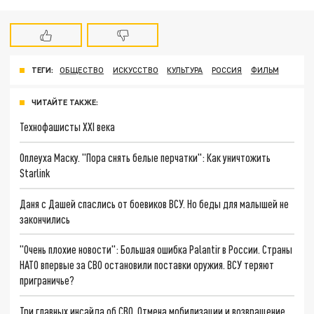
ТЕГИ:
ОБЩЕСТВО
ИСКУССТВО
КУЛЬТУРА
РОССИЯ
ФИЛЬМ
ЧИТАЙТЕ ТАКЖЕ:
Технофашисты XXI века
Оплеуха Маску. "Пора снять белые перчатки": Как уничтожить
Starlink
Даня с Дашей спаслись от боевиков ВСУ. Но беды для малышей не
закончились
"Очень плохие новости": Большая ошибка Palantir в России. Страны
НАТО впервые за СВО остановили поставки оружия. ВСУ теряют
приграничье?
Три главных инсайда об СВО. Отмена мобилизации и возвращение